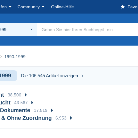
ufen
Community
Online-Hilfe
Favor
999
1990-1999
1999
Die 106.545 Artikel anzeigen
ht
38.506
ucht
43.567
. Dokumente
17.519
e & Ohne Zuordnung
6.953