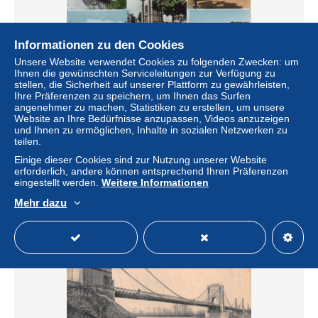
Informationen zu den Cookies
Unsere Website verwendet Cookies zu folgenden Zwecken: um
Ihnen die gewünschten Serviceleitungen zur Verfügung zu
stellen, die Sicherheit auf unserer Plattform zu gewährleisten,
Ihre Präferenzen zu speichern, um Ihnen das Surfen
Mer belle multi-vues Pont Eglise Place des Halles
angenehmer zu machen, Statistiken zu erstellen, um unsere
Monument Maréchal Maunoury Plage
Website an Ihre Bedürfnisse anzupassen, Videos anzuzeigen
und Ihnen zu ermöglichen, Inhalte in sozialen Netzwerken zu
± 3,47 $
teilen.
Einige dieser Cookies sind zur Nutzung unserer Website
Status
Gewerblicher Händler
erforderlich, andere können entsprechend Ihren Präferenzen
eingestellt werden.
Weitere Informationen
Mehr dazu