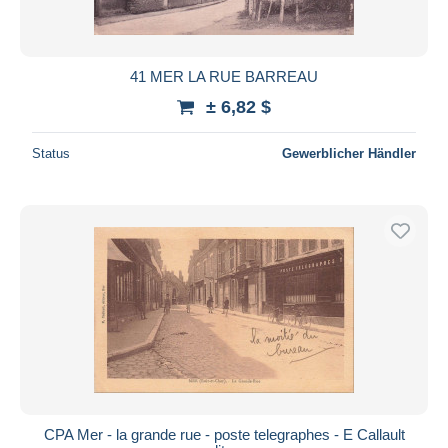
Alle Laufzeiten
Neu seit
Tage(n)
41 MER LA RUE BARREAU
Endet in
Stunde(n)
± 6,82 $
Preis
Status
Gewerblicher Händler
Von
bis
$
$
Nur ermäßigt
Kostenloser Versand
Zahlungsmethoden
PayPal
Banküberweisung
Visa
Mastercard
Bancontact
CPA Mer - la grande rue - poste telegraphes - E Callault
iDeal