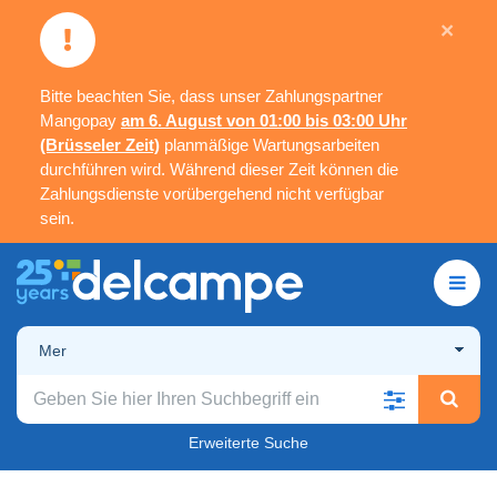
×
Bitte beachten Sie, dass unser Zahlungspartner
Mangopay
am 6. August von 01:00 bis 03:00 Uhr
(Brüsseler Zeit)
planmäßige Wartungsarbeiten
durchführen wird. Während dieser Zeit können die
Zahlungsdienste vorübergehend nicht verfügbar
sein.
Mer
Erweiterte Suche