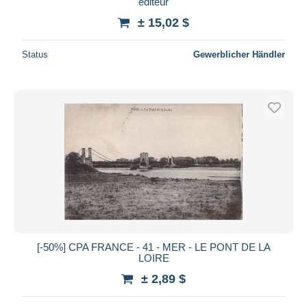
editeur
Maestro
± 15,02 $
Gesamte Auswahl aufheben
Status
Gewerblicher Händler
Wohnsitz des Verkäufers
Weltweit
Übernehmen
[-50%] CPA FRANCE - 41 - MER - LE PONT DE LA
LOIRE
± 2,89 $