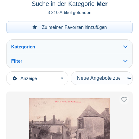
Suche in der Kategorie
Mer
3.210 Artikel gefunden
Zu meinen Favoriten hinzufügen
Kategorien
Filter
Alles sehen
Art der Verkäufe
Anzeige
Hauptkategorien
Laufende Angebote
Ansichtskarten
Festpreise
Europa
Auktionen mit Geboten
Frankreich
Auktionen ohne Gebote
[41] Loir et Cher
Auktionshäuser
Verkauft
Mer
Dauer