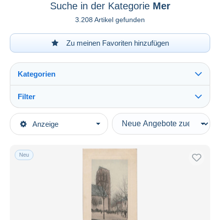
Suche in der Kategorie
Mer
3.208 Artikel gefunden
Zu meinen Favoriten hinzufügen
Kategorien
Filter
Alles sehen
Art der Verkäufe
Anzeige
Hauptkategorien
Laufende Angebote
Ansichtskarten
Festpreise
Europa
Neu
Auktionen mit Geboten
Frankreich
Auktionen ohne Gebote
[41] Loir et Cher
Auktionshäuser
Verkauft
Mer
Dauer