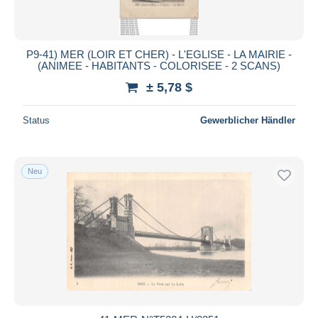
Alle Laufzeiten
Neu seit
Tage(n)
P9-41) MER (LOIR ET CHER) - L'EGLISE - LA MAIRIE -
(ANIMEE - HABITANTS - COLORISEE - 2 SCANS)
Endet in
Stunde(n)
± 5,78 $
Preis
Status
Gewerblicher Händler
Von
bis
$
$
Nur ermäßigt
Kostenloser Versand
Neu
Zahlungsmethoden
PayPal
Banküberweisung
Visa
Mastercard
Bancontact
iDeal