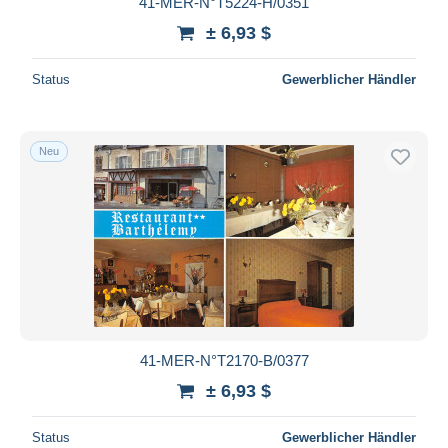
41-MER-N°T5224-H/0351
Maestro
± 6,93 $
Gesamte Auswahl aufheben
Status
Gewerblicher Händler
Wohnsitz des Verkäufers
Weltweit
Neu
Übernehmen
41-MER-N°T2170-B/0377
± 6,93 $
Status
Gewerblicher Händler