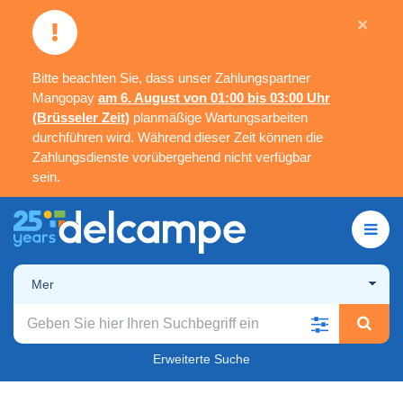
×
Bitte beachten Sie, dass unser Zahlungspartner
Mangopay
am 6. August von 01:00 bis 03:00 Uhr
(Brüsseler Zeit)
planmäßige Wartungsarbeiten
durchführen wird. Während dieser Zeit können die
Zahlungsdienste vorübergehend nicht verfügbar
sein.
Mer
Erweiterte Suche