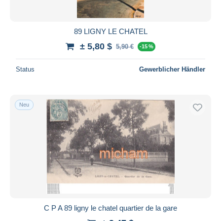
89 LIGNY LE CHATEL
± 5,80 $
5,90 €
-15 %
Status
Gewerblicher Händler
Neu
C P A 89 ligny le chatel quartier de la gare