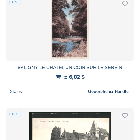
Neu
Kostenloser Versand
Zahlungsmethoden
PayPal
Banküberweisung
Visa
Mastercard
Bancontact
89 LIGNY LE CHATEL UN COIN SUR LE SEREIN
iDeal
± 6,82 $
Maestro
Gesamte Auswahl aufheben
Status
Gewerblicher Händler
Wohnsitz des Verkäufers
Weltweit
Neu