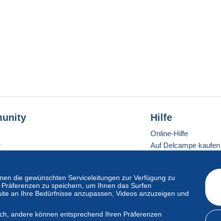
unity
Hilfe
Online-Hilfe
r
Auf Delcampe kaufen
Auf Delcampe verkau
Eine sichere Website
en die gewünschten Serviceleitungen zur Verfügung zu
hre Präferenzen zu speichern, um Ihnen das Surfen
ite an Ihre Bedürfnisse anzupassen, Videos anzuzeigen und
ndardmodus
lich, andere können entsprechend Ihren Präferenzen