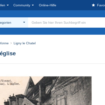
ufen
Community
Online-Hilfe
Favor
tegorien
 Yonne
Ligny le Chatel
église