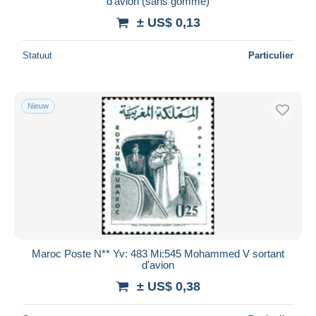
d'avion (sans gomme)
± US$ 0,13
Statuut
Particulier
Nieuw
Maroc Poste N** Yv: 483 Mi:545 Mohammed V sortant
d'avion
± US$ 0,38