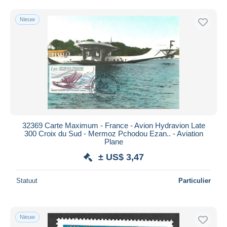
Gratis levering
Nieuw
Betaalmiddelen
PayPal
Bankoverschrijving
Visa
Mastercard
Bancontact
iDeal
32369 Carte Maximum - France - Avion Hydravion Late
Maestro
300 Croix du Sud - Mermoz Pchodou Ezan.. - Aviation
Alles deselecteren
Plane
± US$ 3,47
Woonplaats van de verkoper
Wereldwijd
Statuut
Particulier
Nieuw