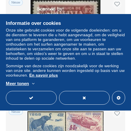
Nieuw
Informatie over cookies
Onze site gebruikt cookies voor de volgende doeleinden: om u
de diensten te leveren die u hebt aangevraagd, om de veiligheid
van ons platform te garanderen, om uw voorkeuren te
onthouden om het surfen aangenamer te maken, om
statistieken te verzamelen om onze site aan te passen aan uw
behoeften, om video's weer te geven en om u in staat te stellen
inhoud te delen op sociale netwerken.
Bolivia 1930 2B, Stamp out of set, Mint NH, Transport -
Sommige van deze cookies zijn noodzakelijk voor de werking
Aircraft & Aviation
van onze site, andere kunnen worden ingesteld op basis van uw
voorkeuren.
En savoir plus
± US$ 4,62
Meer tonen
Statuut
Professioneel handelaar
Nieuw