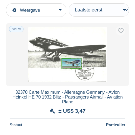
Type verkopen
Weergave
Topcategorieën
Actief
Postzegels
Vaste prijs
Thema's
Nieuw
Veiling met biedingen
Transportmiddelen
Veilingen zonder biedingen
Veilinghuizen
Vliegtuigen
Verkocht
Duur
Alle looptijden
Nieuw sinds
Dagen
32370 Carte Maximum - Allemagne Germany - Avion
Heinkel HE 70 1932 Blitz - Passangers Airmail - Aviation
Eindigt binnen
uren
Plane
± US$ 3,47
Prijs
Van
US$
tot
US$
Statuut
Particulier
Alleen met korting