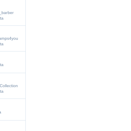
_barber
ta
amps4you
ta
ta
ollection
ta
a