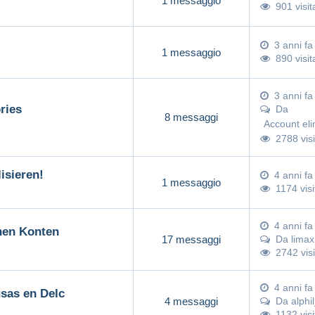
1 messaggio
901 visit
3 anni fa
1 messaggio
890 visit
3 anni fa
ries
Da
8 messaggi
Account eli
2788 visi
isieren!
4 anni fa
1 messaggio
1174 visi
4 anni fa
hen Konten
17 messaggi
Da
limax
2742 visi
4 anni fa
as rusas y bielorrusas en Delc
4 messaggi
Da
alphi
1132 visi