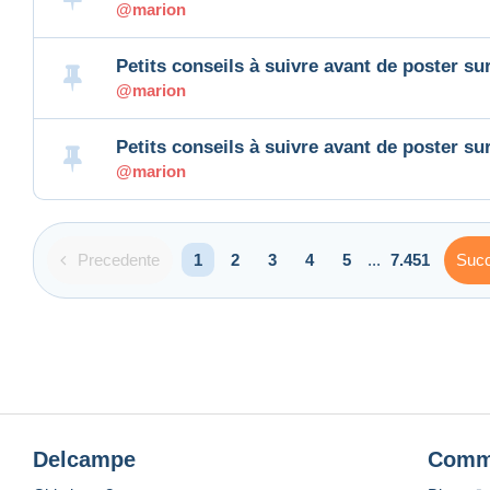
@marion
Petits conseils à suivre avant de poster su
@marion
Petits conseils à suivre avant de poster su
@marion
Precedente
Succ
1
2
3
4
5
...
7.451
Delcampe
Comm