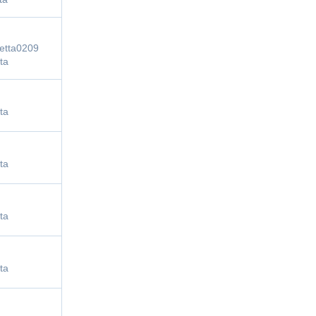
etta0209
ta
ta
ta
ta
ta