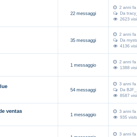
2 anni fa
22 messaggi
Da
tracy
2623 visi
2 anni fa
35 messaggi
Da
myst
4136 visi
2 anni fa
1 messaggio
1388 visi
3 anni fa
lue
54 messaggi
Da
BJF_C
8587 visi
 de ventas
3 anni fa
1 messaggio
935 visit
3 anni fa