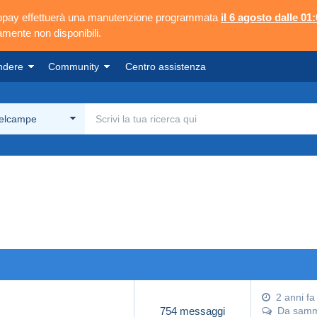
ngopay effettuerà una manutenzione programmata
il 6 agosto dalle 01:
mente non disponibili.
ndere
Community
Centro assistenza
Delcampe
2 anni fa
754 messaggi
Da
samm