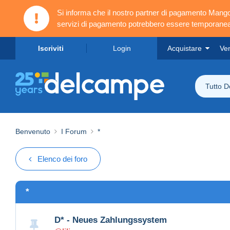
Si informa che il nostro partner di pagamento Ma
servizi di pagamento potrebbero essere temporanea
Iscriviti
Login
Acquistare
Ve
Tutto 
Benvenuto
I Forum
*
Elenco dei foro
*
D* - Neues Zahlungssystem