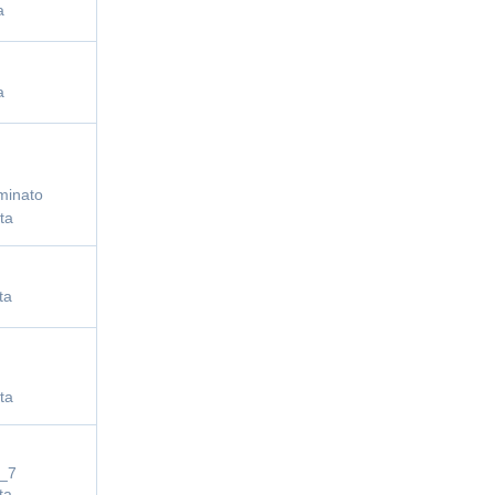
a
a
minato
ta
ta
ta
l_7
ta