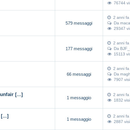
76744 vi
2 anni fa
579 messaggi
Da
maca
29347 vi
2 anni fa
177 messaggi
Da
BJF_C
15113 vi
2 anni fa
66 messaggi
Da
mag
7907 visi
fair [...]
2 anni fa
1 messaggio
1832 visi
...]
2 anni fa
1 messaggio
2887 visi