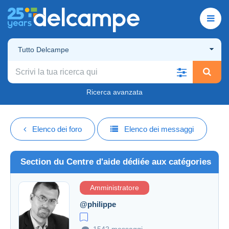
Tutto Delcampe
Ricerca avanzata
Elenco dei foro
Elenco dei messaggi
Section du Centre d'aide dédiée aux catégories
Amministratore
@philippe
1542 messaggi