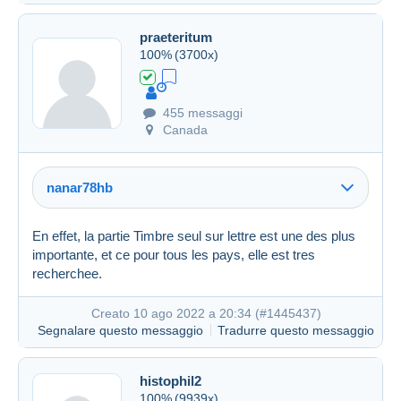
praeteritum
100%
(3700x)
455 messaggi
Canada
nanar78hb
Link (https)
En effet, la partie Timbre seul sur lettre est une des plus
importante, et ce pour tous les pays, elle est tres
recherchee.
Creato 28 giu 2022 a 04:05
#1430044
Creato 10 ago 2022 a 20:34 (
#1445437
)
Segnalare questo messaggio
Tradurre questo messaggio
histophil2
100%
(9939x)