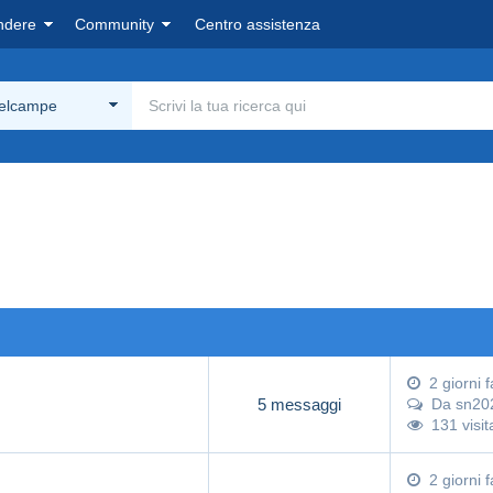
ndere
Community
Centro assistenza
Delcampe
2 giorni f
5 messaggi
Da
sn20
131 visit
2 giorni f