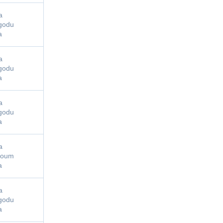
a
agodu
a
a
agodu
a
a
agodu
a
a
vroum
a
a
agodu
a