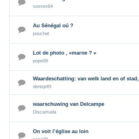
sussex64
Au Sénégal oú ?
pouchat
Lot de photo , «marne ? »
pope08
Waardeschatting: van welk land en of sta
denisp49
waarschuwing van Delcampe
Discamuda
On voit l’église au loin