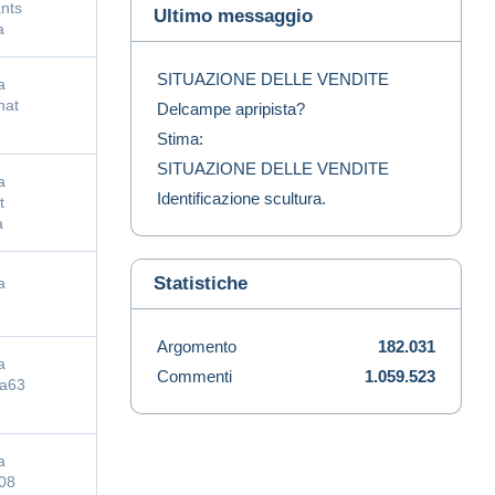
nts
Ultimo messaggio
a
SITUAZIONE DELLE VENDITE
a
hat
Delcampe apripista?
Stima:
SITUAZIONE DELLE VENDITE
a
Identificazione scultura.
t
a
Statistiche
a
Argomento
182.031
a
Commenti
1.059.523
na63
a
08