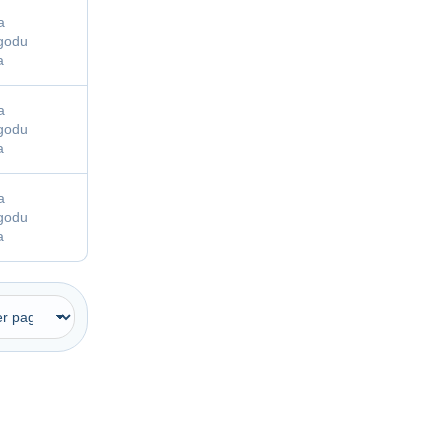
a
agodu
a
a
agodu
a
a
agodu
a