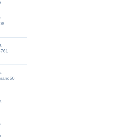
a
a
08
a
o761
a
mand50
a
a
a