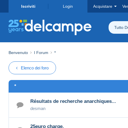
Iscriviti
Login
Acquistare
Ve
Tutto 
Benvenuto
I Forum
*
Elenco dei foro
*
Résultats de recherche anarchiques...
desman
25euro charge.