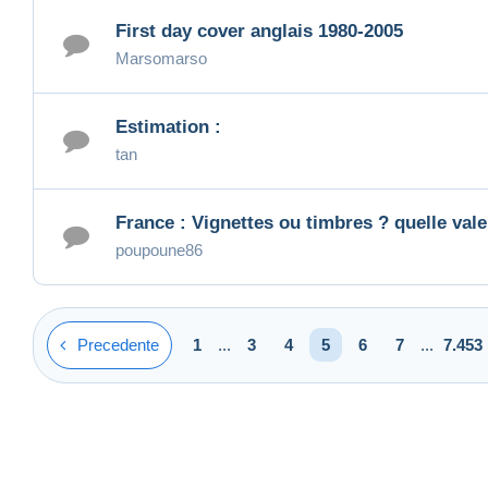
First day cover anglais 1980-2005
Marsomarso
Estimation :
tan
France : Vignettes ou timbres ? quelle vale
poupoune86
Precedente
1
...
3
4
5
6
7
...
7.453