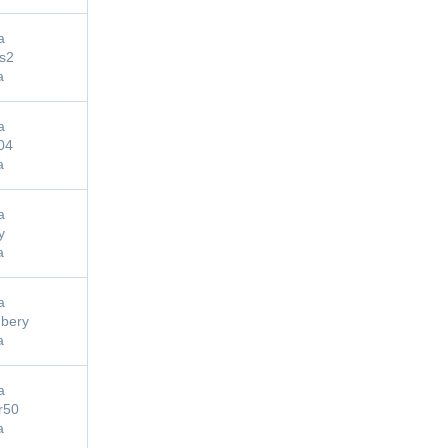
a
s2
a
a
04
a
a
y
a
a
bery
a
a
er50
a