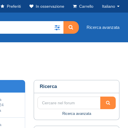
Preferiti
In osservazione
Carrello
Italiano
Ricerca avanzata
Ricerca
a
24
a
Ricerca avanzata
a