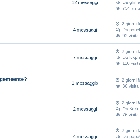
12 messaggi
Da
glnha
734 visit
2 giorni f
4 messaggi
Da
pouc
92 visita
2 giorni f
7 messaggi
Da
luxph
116 visit
d,gemeente?
2 giorni f
1 messaggio
30 visita
2 giorni f
2 messaggi
Da
Kari
76 visita
2 giorni f
4 messaggi
Da
pope