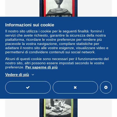
Informazioni sui cookie
Il nostro sito utilizza i cookie per le seguenti finalità: fornirvi i
Revue: La FRANCE à TABLE (GASTRONOMIE &
servizi che avete richiesto, garantire la sicurezza della nostra
TOURISME) Regionalisme Cuisine Cooking Kuche n°23
piattaforma, ricordare le vostre preferenze per rendere più
NIVERNAIS & MORVAN 1950
piacevole la vostra navigazione, compilare statistiche per
adattare il nostro sito alle vostre esigenze, visualizzare video e
± 7,20 USD
permettervi di condividere contenuti sui social network.
Alcuni di questi cookie sono necessari per il funzionamento del
Stato
Residenziale
nostro sito, altri possono essere impostati secondo le vostre
preferenze.
Per saperne di più
Vedere di più