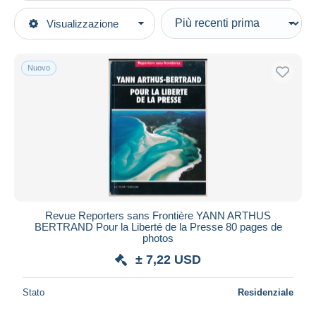
Tipo di vendita
Visualizzazione
Categorie principali
In corso
Libri, Riviste, Fumetti
Prezzo fisso
Francese
Nuovo
Asta con offerte
Riviste
Aste senza offerte
1950 - Oggi
Casa d'aste
Venduti
Turismo e Regioni
Durata
Tutte le durate
Nuovo da
giorni
Revue Reporters sans Frontière YANN ARTHUS
BERTRAND Pour la Liberté de la Presse 80 pages de
Chiude fra
ora
photos
± 7,22 USD
Prezzo
Dalle
a
USD
USD
Stato
Residenziale
Solo sconto