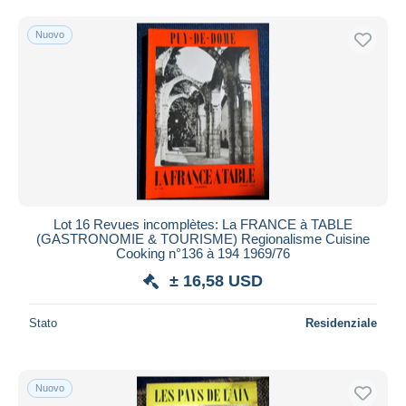
Spedizione gratuita
Nuovo
Metodi di pagamento
PayPal
Bonifico bancario
Visa
Mastercard
Bancontact
iDeal
Lot 16 Revues incomplètes: La FRANCE à TABLE
Maestro
(GASTRONOMIE & TOURISME) Regionalisme Cuisine
Deselezionare tutto
Cooking n°136 à 194 1969/76
± 16,58 USD
Residenza del venditore
Tutto il mondo
Stato
Residenziale
Nuovo