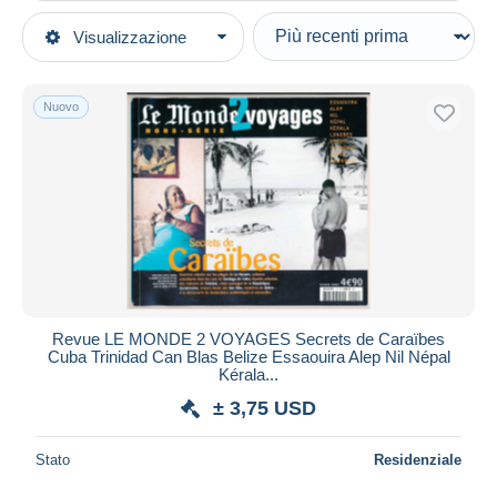
Tipo di vendita
Visualizzazione
Categorie principali
In corso
Libri, Riviste, Fumetti
Prezzo fisso
Francese
Nuovo
Asta con offerte
Riviste
Aste senza offerte
1950 - Oggi
Casa d'aste
Venduti
Turismo e Regioni
Durata
Tutte le durate
Nuovo da
giorni
Revue LE MONDE 2 VOYAGES Secrets de Caraïbes
Cuba Trinidad Can Blas Belize Essaouira Alep Nil Népal
Chiude fra
ora
Kérala...
± 3,75 USD
Prezzo
Dalle
a
USD
USD
Stato
Residenziale
Solo sconto