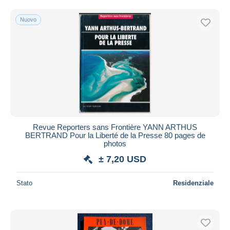
Spedizione gratuita
Nuovo
Metodi di pagamento
PayPal
Bonifico bancario
Visa
Mastercard
Bancontact
iDeal
Revue Reporters sans Frontière YANN ARTHUS
Maestro
BERTRAND Pour la Liberté de la Presse 80 pages de
Deselezionare tutto
photos
± 7,20 USD
Residenza del venditore
Tutto il mondo
Stato
Residenziale