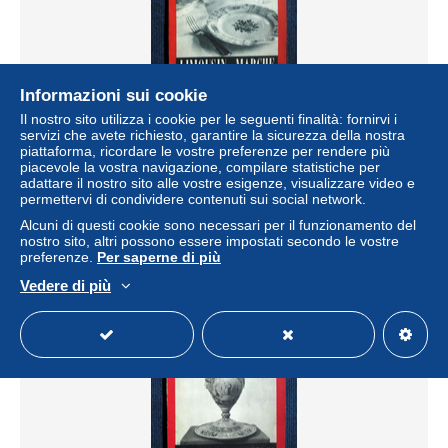
Informazioni sui cookie
Il nostro sito utilizza i cookie per le seguenti finalità: fornirvi i
Revue: La FRANCE à TABLE (GASTRONOMIE &
servizi che avete richiesto, garantire la sicurezza della nostra
TOURISME) Regionalisme Cuisine Cooking Kuche n°39
piattaforma, ricordare le vostre preferenze per rendere più
LIMOUSIN & MARCHE1952
piacevole la vostra navigazione, compilare statistiche per
adattare il nostro sito alle vostre esigenze, visualizzare video e
± 7,18 USD
permettervi di condividere contenuti sui social network.
Alcuni di questi cookie sono necessari per il funzionamento del
Stato
Residenziale
nostro sito, altri possono essere impostati secondo le vostre
preferenze.
Per saperne di più
Vedere di più