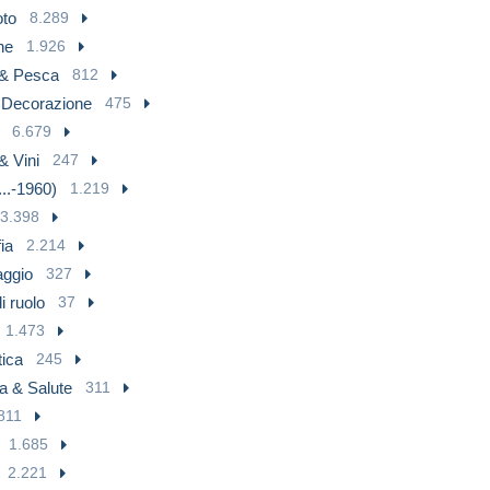
oto
8.289
ne
1.926
 & Pesca
812
 Decorazione
475
6.679
& Vini
247
...-1960)
1.219
3.398
ia
2.214
aggio
327
i ruolo
37
1.473
tica
245
a & Salute
311
811
1.685
2.221