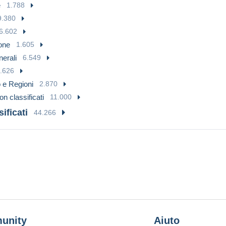
e
1.788
9.380
6.602
ione
1.605
nerali
6.549
.626
 e Regioni
2.870
non classificati
11.000
ificati
44.266
unity
Aiuto