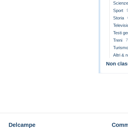
Scienz
Sport
Storia
Televis
Testi ge
Treni
7
Turismo
Altri & 
Non class
Delcampe
Comm