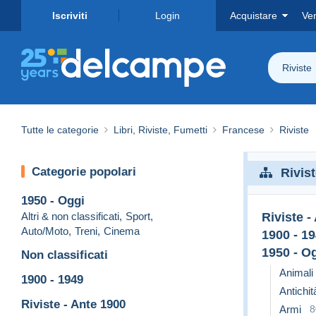
Iscriviti
Login
Acquistare
Ve
Riviste
Tutte le categorie
Libri, Riviste, Fumetti
Francese
Riviste
Categorie popolari
Rivis
1950 - Oggi
Altri & non classificati
,
Sport
,
Riviste -
Auto/Moto
,
Treni
,
Cinema
1900 - 1
1950 - O
Non classificati
Animali
1900 - 1949
Antichit
Riviste - Ante 1900
Armi
8