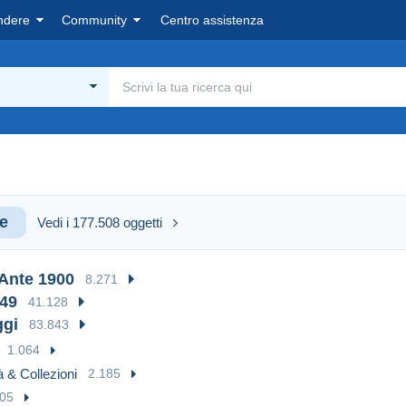
ndere
Community
Centro assistenza
te
Vedi i 177.508 oggetti
 Ante 1900
8.271
949
41.128
ggi
83.843
1.064
à & Collezioni
2.185
05