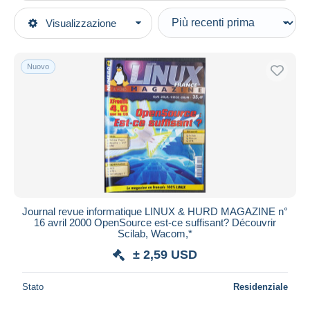
Tipo di vendita
Visualizzazione
Categorie principali
In corso
Libri, Riviste, Fumetti
Prezzo fisso
Francese
Nuovo
Asta con offerte
Riviste
Aste senza offerte
1950 - Oggi
Casa d'aste
Venduti
Informatica
Durata
Tutte le durate
Nuovo da
giorni
Journal revue informatique LINUX & HURD MAGAZINE n°
16 avril 2000 OpenSource est-ce suffisant? Découvrir
Chiude fra
ora
Scilab, Wacom,*
± 2,59 USD
Prezzo
Dalle
a
USD
USD
Stato
Residenziale
Solo sconto