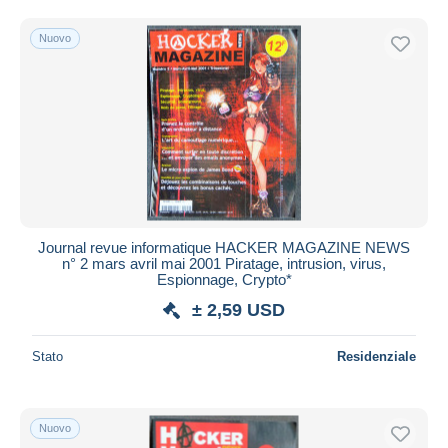
Spedizione gratuita
Nuovo
Metodi di pagamento
PayPal
Bonifico bancario
Visa
Mastercard
Bancontact
iDeal
Journal revue informatique HACKER MAGAZINE NEWS
Maestro
n° 2 mars avril mai 2001 Piratage, intrusion, virus,
Deselezionare tutto
Espionnage, Crypto*
± 2,59 USD
Residenza del venditore
Tutto il mondo
Stato
Residenziale
Nuovo