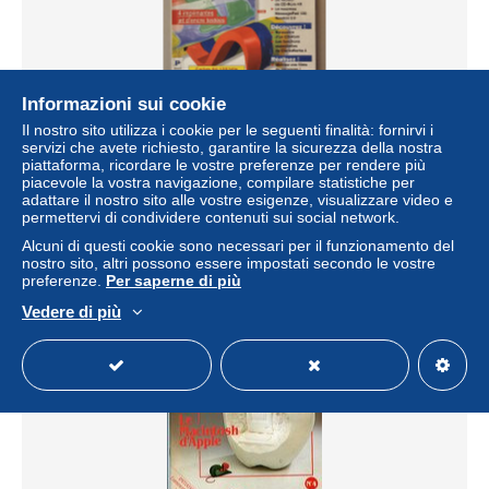
Informazioni sui cookie
Il nostro sito utilizza i cookie per le seguenti finalità: fornirvi i
UNIVERS MAC N°55 (Avril 1996)
servizi che avete richiesto, garantire la sicurezza della nostra
piattaforma, ricordare le vostre preferenze per rendere più
± 5,75 USD
piacevole la vostra navigazione, compilare statistiche per
adattare il nostro sito alle vostre esigenze, visualizzare video e
permettervi di condividere contenuti sui social network.
Stato
Residenziale
Alcuni di questi cookie sono necessari per il funzionamento del
nostro sito, altri possono essere impostati secondo le vostre
preferenze.
Per saperne di più
Vedere di più