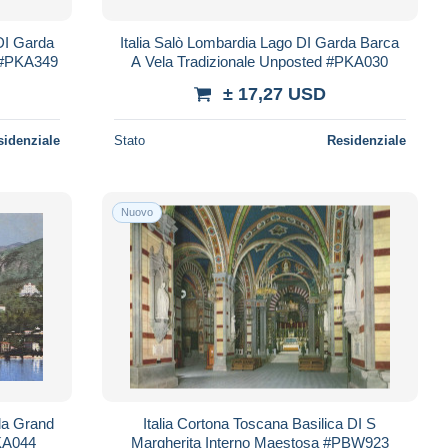
DI Garda
Italia Salò Lombardia Lago DI Garda Barca
 #PKA349
A Vela Tradizionale Unposted #PKA030
± 17,27 USD
sidenziale
Stato
Residenziale
Nuovo
da Grand
Italia Cortona Toscana Basilica DI S
PKA044
Margherita Interno Maestosa #PBW923