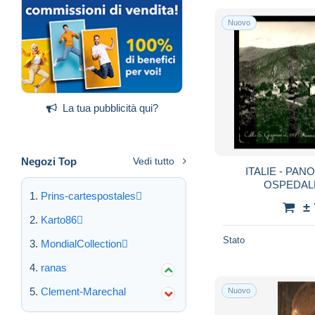
Nuovo
La tua pubblicità qui?
Negozi Top
Vedi tutto
ITALIE - PA
OSPEDALE
Prins-cartespostales
±
Karto86
Stato
MondialCollection
ranas
Clement-Marechal
Nuovo