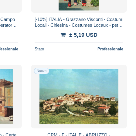
di Campo
[-10%] ITALIA - Grazzano Visconti - Costumi
eratore -
Locali - Chiesina - Costumes Locaux - petite
ostale
Eglise - animé - Carte postale
± 5,19 USD
fessionale
Stato
Professionale
Nuovo
o - Carte
CPM - F - ITALIE - ABRUZZO -