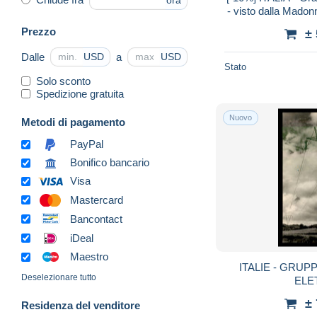
ora
- visto dalla Madon
neige - grot
Prezzo
±
Dalle
a
USD
USD
Stato
Solo sconto
Spedizione gratuita
Nuovo
Metodi di pagamento
PayPal
Bonifico bancario
Visa
Mastercard
Bancontact
iDeal
Maestro
ITALIE - GRUP
Deselezionare tutto
ELE
±
Residenza del venditore