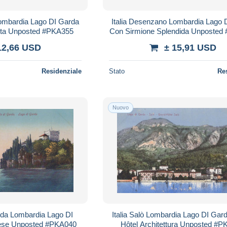
Lombardia Lago DI Garda
Italia Desenzano Lombardia Lago 
sta Unposted #PKA355
Con Sirmione Splendida Unposted
12,66 USD
± 15,91 USD
Residenziale
Stato
Re
Nuovo
arda Lombardia Lago DI
Italia Salò Lombardia Lago DI Gar
hese Unposted #PKA040
Hôtel Architettura Unposted #