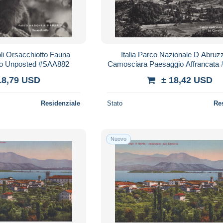
oli Orsacchiotto Fauna
Italia Parco Nazionale D Abruz
to Unposted #SAA882
Camosciara Paesaggio Affrancata
18,79 USD
± 18,42 USD
Residenziale
Stato
Re
Nuovo