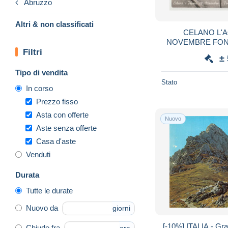
Abruzzo
Altri & non classificati
CELANO L'A
NOVEMBRE FONT
Filtri
±
Tipo di vendita
Stato
In corso
Prezzo fisso
Asta con offerte
Nuovo
Aste senza offerte
Casa d'aste
Venduti
Durata
Tutte le durate
Nuovo da
giorni
[-10%] ITALIA - Gr
Chiude fra