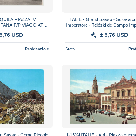
QUILA PIAZZA IV
ITALIE - Grand Sasso - Sciovia 
ANA F/P VIAGGIATA
Imperatore - Téléski de Campo Imp
1949
Neige - Alpes - Animé - Carte p
 5,76 USD
± 5,76 USD
Residenziale
Stato
Pro
an Sasso - Corno Piccolo
[-15%] ITALIE - Atri - Piazza duom