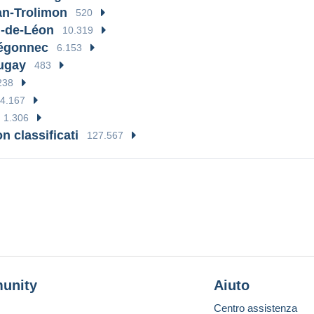
an-Trolimon
520
l-de-Léon
10.319
hégonnec
6.153
ugay
483
238
4.167
1.306
on classificati
127.567
unity
Aiuto
Centro assistenza