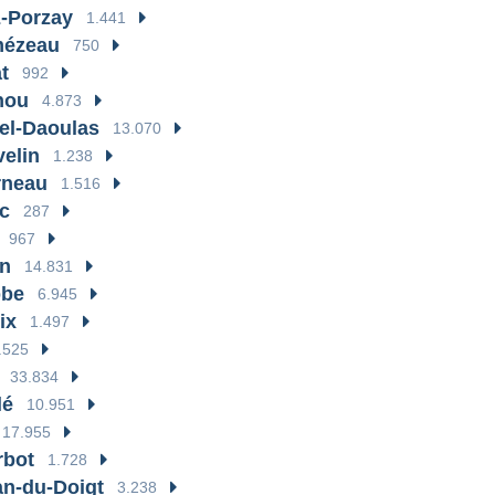
-Porzay
1.441
mézeau
750
t
992
nou
4.873
el-Daoulas
13.070
elin
1.238
rneau
1.516
c
287
967
en
14.831
bbe
6.945
ix
1.497
.525
33.834
lé
10.951
17.955
rbot
1.728
an-du-Doigt
3.238