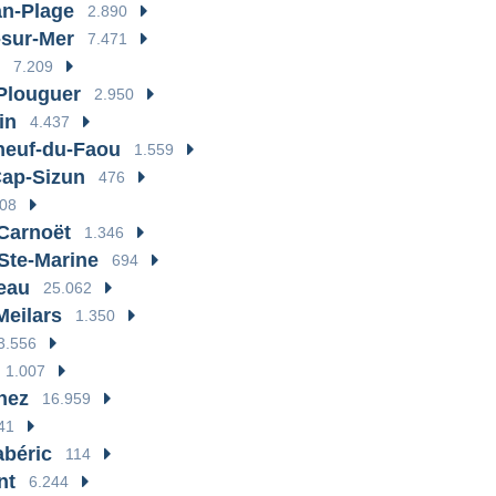
n-Plage
2.890
sur-Mer
7.471
7.209
Plouguer
2.950
in
4.437
neuf-du-Faou
1.559
ap-Sizun
476
08
Carnoët
1.346
Ste-Marine
694
eau
25.062
Meilars
1.350
3.556
1.007
nez
16.959
41
béric
114
nt
6.244