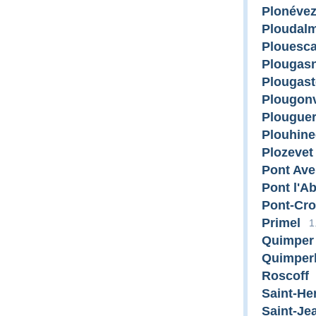
Plonévez
Ploudal
Plouesca
Plougas
Plougast
Plougonv
Plougue
Plouhine
Plozevet
Pont Av
Pont l'A
Pont-Cro
Primel
1
Quimper
Quimper
Roscoff
Saint-He
Saint-Je