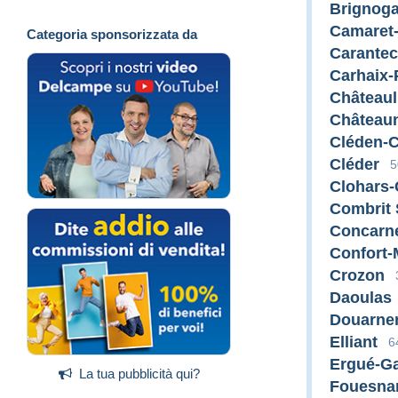
Brignoga
Camaret-
Categoria sponsorizzata da
Carantec
Carhaix-
Châteaul
Château
Cléden-C
Cléder
5
Clohars-
Combrit 
Concarn
Confort-
Crozon
Daoulas
Douarne
Elliant
6
Ergué-Ga
La tua pubblicità qui?
Fouesna