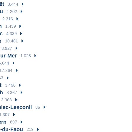
ët
3.444
du
4.202
2.316
n
1.439
c
4.339
n
10.461
3.927
ur-Mer
1.028
6.644
17.264
63
t
3.458
h
8.367
3.363
lec-Lesconil
85
1.307
ern
897
z-du-Faou
219