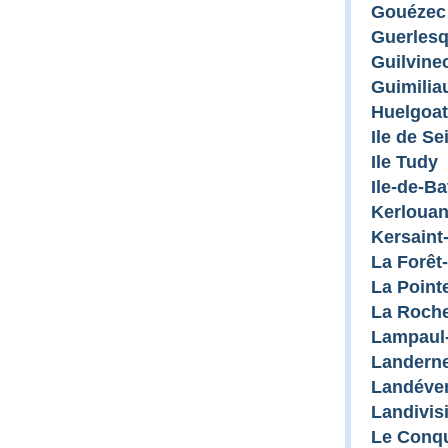
Gouézec
Guerlesq
Guilvine
Guimilia
Huelgoat
Ile de Se
Ile Tudy
Ile-de-Ba
Kerloua
Kersaint
La Forêt
La Point
La Roch
Lampaul-
Landern
Landéve
Landivis
Le Conq