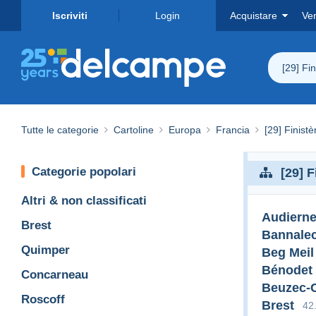
Iscriviti
Login
Acquistare
Ve
[29] Fin
Tutte le categorie
Cartoline
Europa
Francia
[29] Finistè
Categorie popolari
[29] F
Altri & non classificati
Audiern
Brest
Bannale
Quimper
Beg Meil
Bénodet
Concarneau
Beuzec-
Roscoff
Brest
42