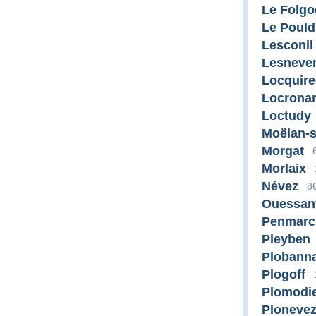
Le Folgo
Le Poul
Lesconil
Lesneve
Locquire
Locrona
Loctudy
Moëlan-s
Morgat
Morlaix
Névez
8
Ouessan
Penmarc
Pleyben
Plobanna
Plogoff
Plomodi
Ploneve