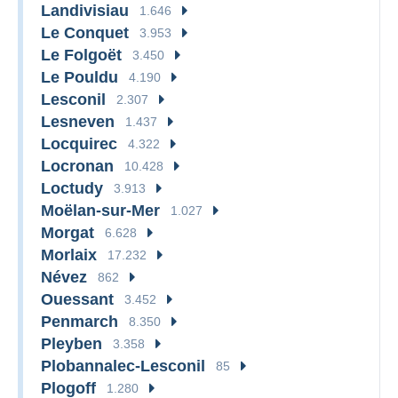
Landivisiau
1.646
Le Conquet
3.953
Le Folgoët
3.450
Le Pouldu
4.190
Lesconil
2.307
Lesneven
1.437
Locquirec
4.322
Locronan
10.428
Loctudy
3.913
Moëlan-sur-Mer
1.027
Morgat
6.628
Morlaix
17.232
Névez
862
Ouessant
3.452
Penmarch
8.350
Pleyben
3.358
Plobannalec-Lesconil
85
Plogoff
1.280