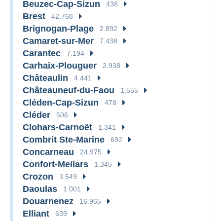
Beuzec-Cap-Sizun
438
Brest
42.768
Brignogan-Plage
2.892
Camaret-sur-Mer
7.438
Carantec
7.194
Carhaix-Plouguer
2.938
Châteaulin
4.441
Châteauneuf-du-Faou
1.555
Cléden-Cap-Sizun
478
Cléder
506
Clohars-Carnoët
1.341
Combrit Ste-Marine
692
Concarneau
24.975
Confort-Meilars
1.345
Crozon
3.549
Daoulas
1.001
Douarnenez
16.965
Elliant
639