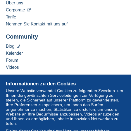
Über uns
Corporate
Tarife
Nehmen Sie Kontakt mit uns auf
Community
Blog
Kalender
Forum
Videos
Hilfe
Informationen zu den Cookies
Online-Hilfe
Unsere Website verwendet Cookies zu folgenden Zwecken: um
Ihnen die gewünschten Serviceleitungen zur Verfügung zu
Auf Delcampe kaufen
stellen, die Sicherheit auf unserer Plattform zu gewährleisten,
Auf Delcampe verkaufen
Ihre Präferenzen zu speichern, um Ihnen das Surfen
angenehmer zu machen, Statistiken zu erstellen, um unsere
Eine sichere Website
Website an Ihre Bedürfnisse anzupassen, Videos anzuzeigen
und Ihnen zu ermöglichen, Inhalte in sozialen Netzwerken zu
teilen.