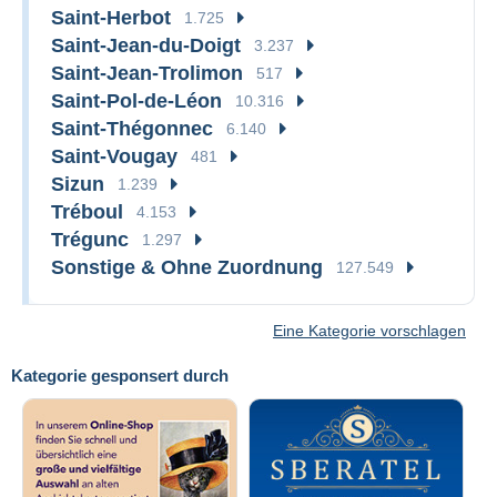
Saint-Herbot
1.725
Saint-Jean-du-Doigt
3.237
Saint-Jean-Trolimon
517
Saint-Pol-de-Léon
10.316
Saint-Thégonnec
6.140
Saint-Vougay
481
Sizun
1.239
Tréboul
4.153
Trégunc
1.297
Sonstige & Ohne Zuordnung
127.549
Eine Kategorie vorschlagen
Kategorie gesponsert durch