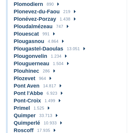
Plomodiern
890
Plonevez-du-Faou
219
Plonévez-Porzay
1.438
Ploudalmézeau
747
Plouescat
991
Plougasnou
4.864
Plougastel-Daoulas
13.051
Plougonvelin
1.234
Plouguerneau
1.504
Plouhinec
286
Plozevet
964
Pont Aven
14.817
Pont l'Abbe
6.923
Pont-Croix
1.499
Primel
1.525
Quimper
33.713
Quimperlé
10.933
Roscoff
17.935