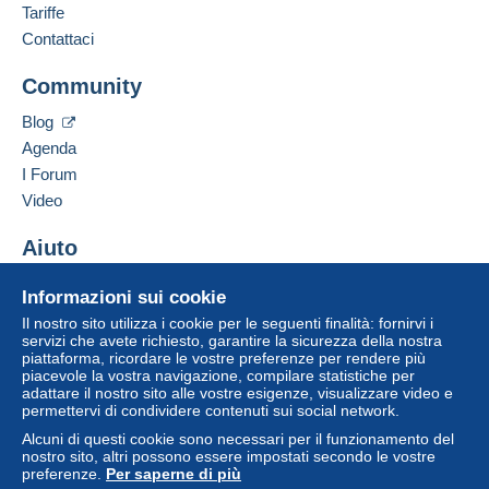
Tariffe
Contattaci
Community
Blog
Agenda
I Forum
Video
Aiuto
Centro assistenza
Informazioni sui cookie
Acquistare su Delcampe
Il nostro sito utilizza i cookie per le seguenti finalità: fornirvi i
Vendere su Delcampe
servizi che avete richiesto, garantire la sicurezza della nostra
piattaforma, ricordare le vostre preferenze per rendere più
Un sito sicuro
piacevole la vostra navigazione, compilare statistiche per
adattare il nostro sito alle vostre esigenze, visualizzare video e
permettervi di condividere contenuti sui social network.
Alcuni di questi cookie sono necessari per il funzionamento del
nostro sito, altri possono essere impostati secondo le vostre
preferenze.
Per saperne di più