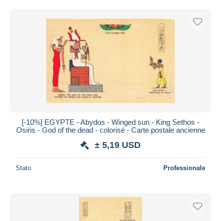
Spedizione gratuita
Metodi di pagamento
PayPal
Bonifico bancario
Visa
Mastercard
Bancontact
iDeal
[-10%] EGYPTE - Abydos - Winged sun - King Sethos -
Maestro
Osiris - God of the dead - colorisé - Carte postale ancienne
Deselezionare tutto
± 5,19 USD
Residenza del venditore
Stato
Professionale
Tutto il mondo