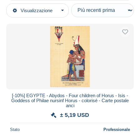
Tipo di vendita
Visualizzazione
Categorie principali
In corso
Cartoline
Prezzo fisso
Africa
Asta con offerte
Egitto
Aste senza offerte
Casa d'aste
Sohag
Venduti
Durata
Tutte le durate
Nuovo da
giorni
[-10%] EGYPTE - Abydos - Four children of Horus - Isis -
Goddess of Philae nursinf Horus - colorisé - Carte postale
Chiude fra
ora
anci
± 5,19 USD
Prezzo
Dalle
a
USD
USD
Stato
Professionale
Solo sconto