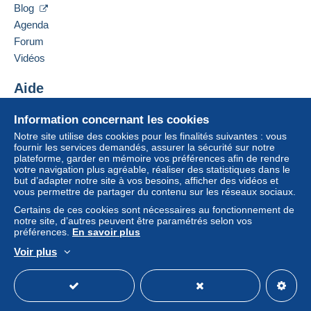
Blog
Agenda
Forum
Vidéos
Aide
Centre d'aide
Information concernant les cookies
Acheter sur Delcampe
Notre site utilise des cookies pour les finalités suivantes : vous
Vendre sur Delcampe
fournir les services demandés, assurer la sécurité sur notre
plateforme, garder en mémoire vos préférences afin de rendre
Un site sécurisé
votre navigation plus agréable, réaliser des statistiques dans le
but d’adapter notre site à vos besoins, afficher des vidéos et
vous permettre de partager du contenu sur les réseaux sociaux.
Certains de ces cookies sont nécessaires au fonctionnement de
notre site, d’autres peuvent être paramétrés selon vos
préférences.
En savoir plus
Voir plus
Français
USD
Mode standard
America/