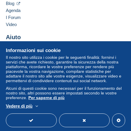
Blog
Agenda
I Forum
Video
Aiuto
Centro assistenza
Informazioni sui cookie
Acquistare su Delcampe
Il nostro sito utilizza i cookie per le seguenti finalità: fornirvi i
Vendere su Delcampe
servizi che avete richiesto, garantire la sicurezza della nostra
piattaforma, ricordare le vostre preferenze per rendere più
Un sito sicuro
piacevole la vostra navigazione, compilare statistiche per
adattare il nostro sito alle vostre esigenze, visualizzare video e
permettervi di condividere contenuti sui social network.
Alcuni di questi cookie sono necessari per il funzionamento del
nostro sito, altri possono essere impostati secondo le vostre
preferenze.
Per saperne di più
Vedere di più
Italiano
USD
Versione standard
Americ