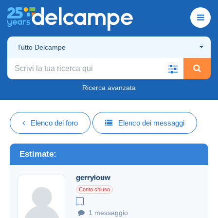
Tutto Delcampe
Ricerca avanzata
Elenco dei foro
Elenco dei messaggi
Estimate:
gerrylouw
Conto chiuso
1 messaggio