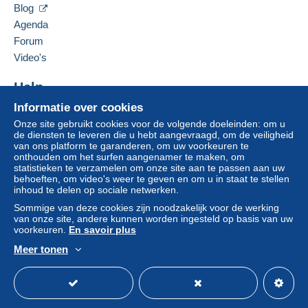
Blog
Agenda
Forum
Video's
Help
Informatie over cookies
Hulpcentrum
Onze site gebruikt cookies voor de volgende doeleinden: om u
Kopen op Delcampe
de diensten te leveren die u hebt aangevraagd, om de veiligheid
Verkopen op Delcampe
van ons platform te garanderen, om uw voorkeuren te
onthouden om het surfen aangenamer te maken, om
Een beveiligde website
statistieken te verzamelen om onze site aan te passen aan uw
behoeften, om video's weer te geven en om u in staat te stellen
inhoud te delen op sociale netwerken.
Sommige van deze cookies zijn noodzakelijk voor de werking
van onze site, andere kunnen worden ingesteld op basis van uw
voorkeuren.
En savoir plus
Meer tonen
Nederlands
USD
Standaardmodus
Ame