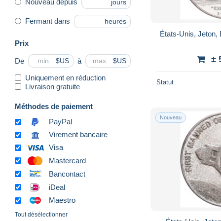
Nouveau depuis
jours
Fermant dans
heures
États-Unis, Jeton, 
Prix
± 
De
à
$US
$US
Uniquement en réduction
Statut
Livraison gratuite
Méthodes de paiement
Nouveau
PayPal
Virement bancaire
Visa
Mastercard
Bancontact
iDeal
Maestro
Tout désélectionner