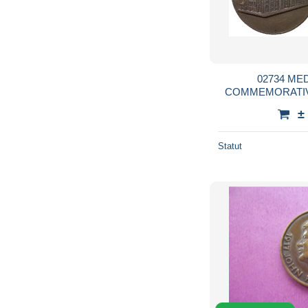
02734 ME
COMMEMORATIVE ST. MARK’S M 
CHURCH N
±
Statut