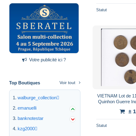
Statut
Votre publicité ici ?
Top Boutiques
Voir tout
VIETNAM Lot de 11
walburge_collection
Quinhon Guerre I
during the Vi
emanuelli
± 
banknotestar
Statut
kzg2000