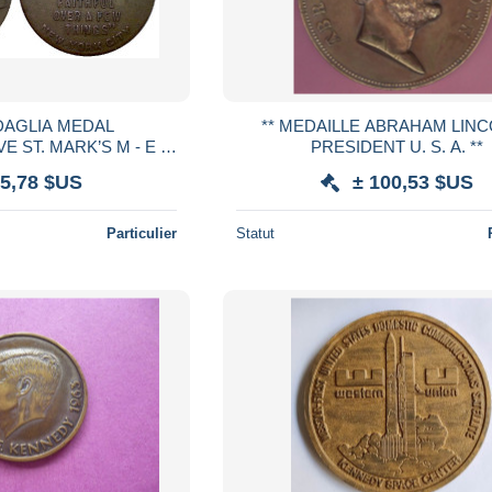
DAGLIA MEDAL
** MEDAILLE ABRAHAM LINCOLN -
- E -
PRESIDENT U. S. A. **
EW YORK CITY
 5,78 $US
± 100,53 $US
Particulier
Statut