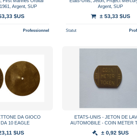
, First Mannes Orbital
États-Unis, Jeton, Project Mercur
 1961, Argent, SUP
Argent, SUP
53,33 $US
± 53,33 $US
Professionnel
Statut
Pro
ETTONE DA GIOCO
ETATS-UNIS - JETON DE LA
 DA 10 EAGLE
AUTOMOBILE - COIN METER 
23,11 $US
± 0,92 $US