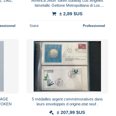
y, 1962,
America Jeton Token subway Los Angeles
bimetallic Gettone Metropolitana di Los
Angeles
± 2,89 $US
fessionnel
Statut
Professionnel
VAGE
5 médailles argent commémoratives dans
TOKEN
leurs enveloppes d origine.etat neuf .
± 207,99 $US