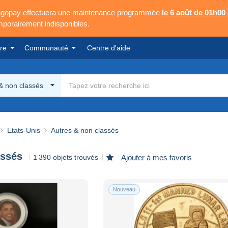
Mangopay effectuera une maintenance programmée
le 6 août de 01h00
emporairement indisponibles.
re
Communauté
Centre d'aide
& non classés
Etats-Unis
Autres & non classés
assés
1 390 objets trouvés
Ajouter à mes favoris
Nouveau