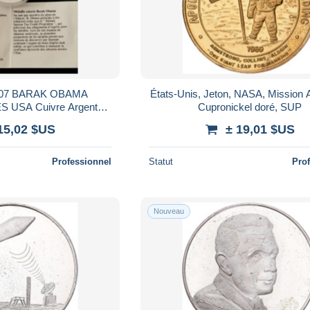
007 BARAK OBAMA
États-Unis, Jeton, NASA, Mission A
 USA Cuivre Argenté
Cupronickel doré, SUP
RTIFICAT / Réf 3/3
15,02 $US
± 19,01 $US
Professionnel
Statut
Pro
Nouveau