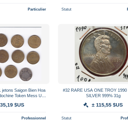
Particulier
Statut
 jetons Saigon Bien Hoa
#32 RARE USA ONE TROY 1990 OUNCE
ndochine Token Mess US
SILVER 999% 31g
etnamese war jeton
135,19 $US
± 115,55 $US
Professionnel
Statut
Pro