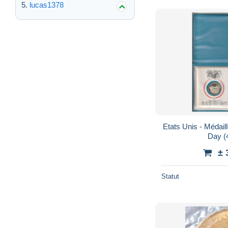
lucas1378
Etats Unis - Médail
Day (4
± 
Statut