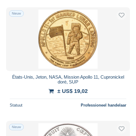
Alleen met korting
Gratis levering
Nieuw
Betaalmiddelen
PayPal
Bankoverschrijving
Visa
Mastercard
Bancontact
iDeal
États-Unis, Jeton, NASA, Mission Apollo 11, Cupronickel
doré, SUP
Maestro
± US$ 19,02
Alles deselecteren
Woonplaats van de verkoper
Statuut
Professioneel handelaar
Wereldwijd
Nieuw