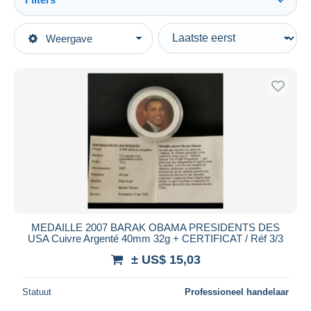
Alles zien
Type verkopen
Weergave
Topcategorieën
Actief
Munten & Bankbiljetten
Vaste prijs
Jetons en Medailles
Veiling met biedingen
Verenigde Staten
Veilingen zonder biedingen
Veilinghuizen
Andere & zonder classificatie
Verkocht
Duur
Alle looptijden
Nieuw sinds
Dagen
MEDAILLE 2007 BARAK OBAMA PRESIDENTS DES
USA Cuivre Argenté 40mm 32g + CERTIFICAT / Réf 3/3
Eindigt binnen
uren
± US$ 15,03
Prijs
Statuut
Professioneel handelaar
Van
US$
tot
US$