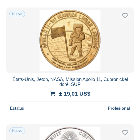
Sólo con descuento
Nuevo
Envío gratis
Métodos de pago
PayPal
Transferencia bancaria
Visa
Mastercard
Bancontact
iDeal
États-Unis, Jeton, NASA, Mission Apollo 11, Cupronickel
doré, SUP
Maestro
± 19,01 US$
Deseleccionar todo
Estatus
Profesional
Residencia del vendedor
Mundo entero
Nuevo