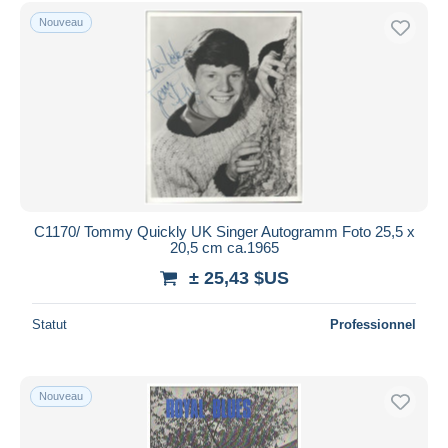
Uniquement en réduction
Nouveau
Livraison gratuite
Méthodes de paiement
PayPal
Virement bancaire
Visa
Mastercard
Bancontact
C1170/ Tommy Quickly UK Singer Autogramm Foto 25,5 x
iDeal
20,5 cm ca.1965
Maestro
± 25,43 $US
Tout désélectionner
Statut
Professionnel
Résidence du vendeur
Monde entier
Nouveau