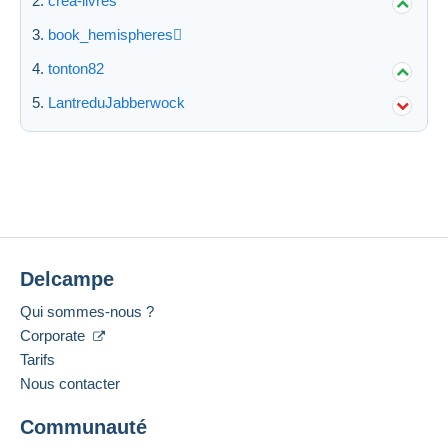
crea-livres
book_hemispheres
Appliquer
tonton82
LantreduJabberwock
Delcampe
Qui sommes-nous ?
Corporate
Tarifs
Nous contacter
Communauté