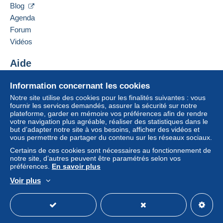
Blog
Agenda
Forum
Vidéos
Aide
Centre d'aide
Information concernant les cookies
Acheter sur Delcampe
Notre site utilise des cookies pour les finalités suivantes : vous
Vendre sur Delcampe
fournir les services demandés, assurer la sécurité sur notre
plateforme, garder en mémoire vos préférences afin de rendre
Un site sécurisé
votre navigation plus agréable, réaliser des statistiques dans le
but d’adapter notre site à vos besoins, afficher des vidéos et
vous permettre de partager du contenu sur les réseaux sociaux.
Certains de ces cookies sont nécessaires au fonctionnement de
notre site, d’autres peuvent être paramétrés selon vos
préférences.
En savoir plus
Voir plus
Français
USD
Mode standard
America/