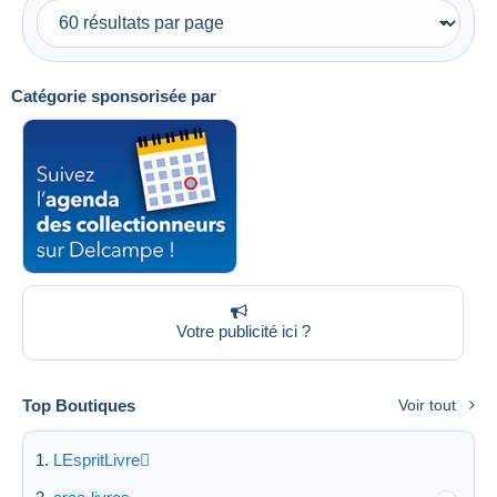
Uniquement en réduction
Livraison gratuite
Méthodes de paiement
Catégorie sponsorisée par
PayPal
Virement bancaire
Visa
Mastercard
Bancontact
iDeal
Maestro
Tout désélectionner
Votre publicité ici ?
Résidence du vendeur
Top Boutiques
Voir tout
Monde entier
LEspritLivre