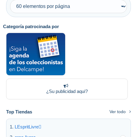
Sólo con descuento
Envío gratis
Métodos de pago
Categoría patrocinada por
PayPal
Transferencia bancaria
Visa
Mastercard
Bancontact
iDeal
Maestro
Deseleccionar todo
¿Su publicidad aquí?
Residencia del vendedor
Mundo entero
Top Tiendas
Ver todo
LEspritLivre