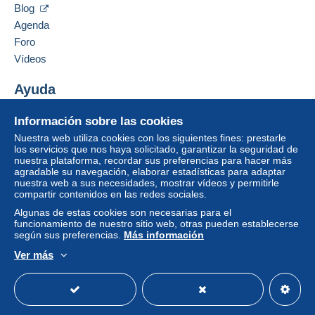
Blog
Agenda
Foro
Vídeos
Ayuda
Centro de ayuda
Información sobre las cookies
Comprar en Delcampe
Nuestra web utiliza cookies con los siguientes fines: prestarle
Vender en Delcampe
los servicios que nos haya solicitado, garantizar la seguridad de
nuestra plataforma, recordar sus preferencias para hacer más
Una página securizada
agradable su navegación, elaborar estadísticas para adaptar
nuestra web a sus necesidades, mostrar vídeos y permitirle
compartir contenidos en las redes sociales.
Algunas de estas cookies son necesarias para el
funcionamiento de nuestro sitio web, otras pueden establecerse
según sus preferencias.
Más información
Ver más
Español
USD
Modo estándar
America/