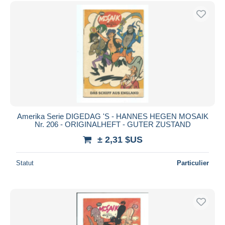
Uniquement en réduction
Livraison gratuite
Méthodes de paiement
PayPal
Virement bancaire
Visa
Mastercard
Bancontact
Amerika Serie DIGEDAG 'S - HANNES HEGEN MOSAIK
iDeal
Nr. 206 - ORIGINALHEFT - GUTER ZUSTAND
Maestro
± 2,31 $US
Tout désélectionner
Statut
Particulier
Résidence du vendeur
Monde entier