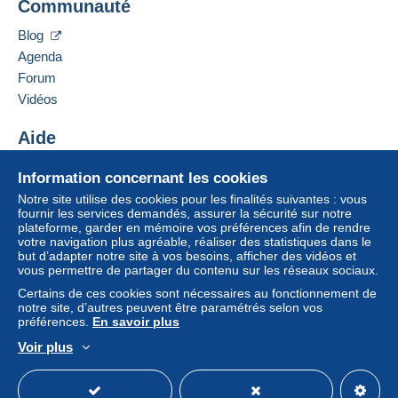
Communauté
Blog
Agenda
Forum
Vidéos
Aide
Centre d'aide
Information concernant les cookies
Acheter sur Delcampe
Notre site utilise des cookies pour les finalités suivantes : vous
Vendre sur Delcampe
fournir les services demandés, assurer la sécurité sur notre
plateforme, garder en mémoire vos préférences afin de rendre
Un site sécurisé
votre navigation plus agréable, réaliser des statistiques dans le
but d’adapter notre site à vos besoins, afficher des vidéos et
vous permettre de partager du contenu sur les réseaux sociaux.
Certains de ces cookies sont nécessaires au fonctionnement de
notre site, d’autres peuvent être paramétrés selon vos
préférences.
En savoir plus
Voir plus
Français
USD
Mode standard
America/