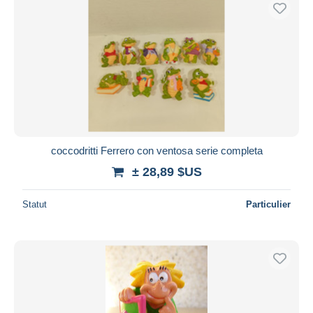
Uniquement en réduction
Livraison gratuite
Méthodes de paiement
PayPal
Virement bancaire
Visa
Mastercard
Bancontact
coccodritti Ferrero con ventosa serie completa
iDeal
± 28,89 $US
Maestro
Statut
Particulier
Tout désélectionner
Résidence du vendeur
Monde entier