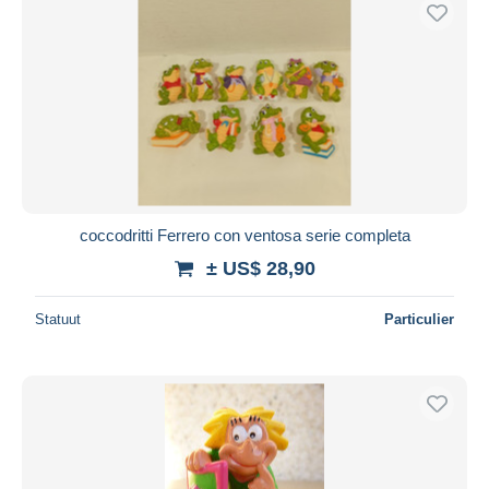
Gratis levering
Betaalmiddelen
PayPal
Bankoverschrijving
Visa
Mastercard
Bancontact
coccodritti Ferrero con ventosa serie completa
iDeal
± US$ 28,90
Maestro
Alles deselecteren
Statuut
Particulier
Woonplaats van de verkoper
Wereldwijd