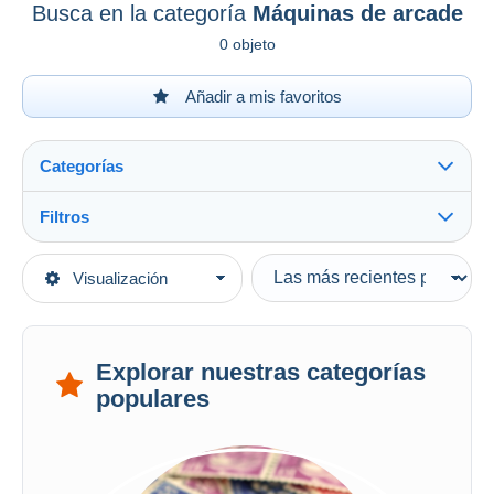
Busca en la categoría
Máquinas de arcade
0 objeto
Añadir a mis favoritos
Categorías
Filtros
Ver todo
Tipo de venta
Visualización
Categorías principales
Activas
Videojuegos
Precios fijos
…-2000 Retrogaming
Subasta con ofertas
Explorar nuestras categorías
Consolas
Subastas sin pujas
populares
Casa de subastas
Máquinas de arcade
Vendidos
Duration