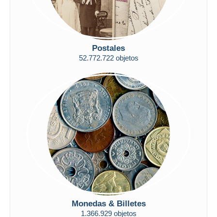
iDeal
Maestro
Deseleccionar todo
Residencia del vendedor
Postales
52.772.722 objetos
Mundo entero
Aplicar
Monedas & Billetes
1.366.929 objetos