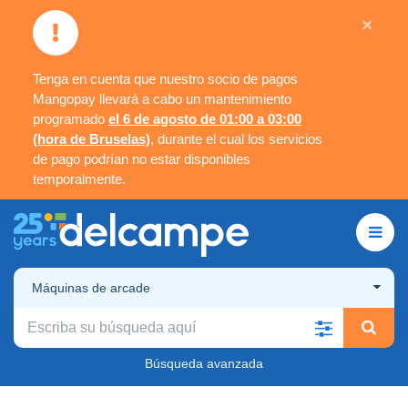
×
Tenga en cuenta que nuestro socio de pagos
Mangopay llevará a cabo un mantenimiento
programado
el 6 de agosto de 01:00 a 03:00
(hora de Bruselas)
, durante el cual los servicios
de pago podrían no estar disponibles
temporalmente.
Máquinas de arcade
Búsqueda avanzada