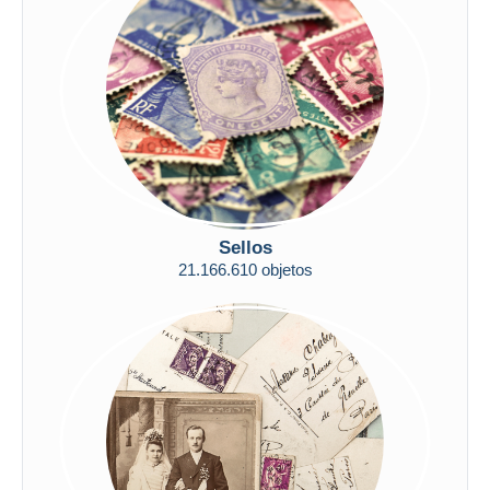
Todas las duraciones
Nuevo desde
Días
Cerrando dentro
horas
de
Precio
De
a
US$
US$
Sellos
Sólo con descuento
Envío gratis
21.166.610 objetos
Métodos de pago
PayPal
Transferencia bancaria
Visa
Mastercard
Bancontact