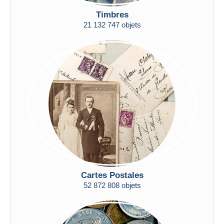
De
à
$US
$US
Timbres
Uniquement en réduction
21 132 747 objets
Livraison gratuite
Méthodes de paiement
PayPal
Virement bancaire
Visa
Mastercard
Bancontact
iDeal
Maestro
Tout désélectionner
Cartes Postales
Résidence du vendeur
52 872 808 objets
Monde entier