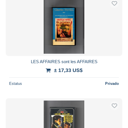
Sólo con descuento
Envío gratis
Métodos de pago
PayPal
Transferencia bancaria
Visa
Mastercard
Bancontact
LES AFFAIRES sont les AFFAIRES
iDeal
± 17,33 US$
Maestro
Deseleccionar todo
Estatus
Privado
Residencia del vendedor
Mundo entero