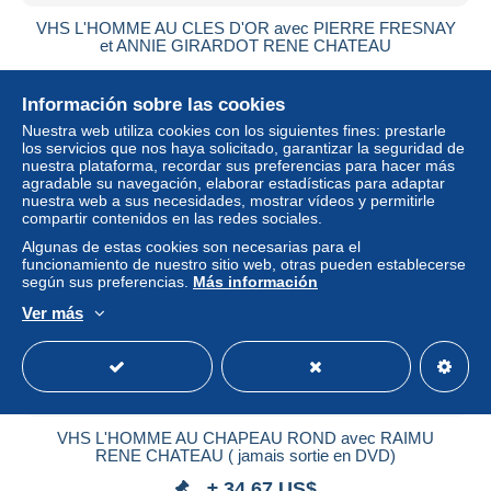
VHS L'HOMME AU CLES D'OR avec PIERRE FRESNAY
et ANNIE GIRARDOT RENE CHATEAU
± 11,56 US$
Información sobre las cookies
Estatus
Privado
Nuestra web utiliza cookies con los siguientes fines: prestarle
los servicios que nos haya solicitado, garantizar la seguridad de
nuestra plataforma, recordar sus preferencias para hacer más
agradable su navegación, elaborar estadísticas para adaptar
nuestra web a sus necesidades, mostrar vídeos y permitirle
compartir contenidos en las redes sociales.
Algunas de estas cookies son necesarias para el
funcionamiento de nuestro sitio web, otras pueden establecerse
según sus preferencias.
Más información
Ver más
VHS L'HOMME AU CHAPEAU ROND avec RAIMU
RENE CHATEAU ( jamais sortie en DVD)
± 34,67 US$