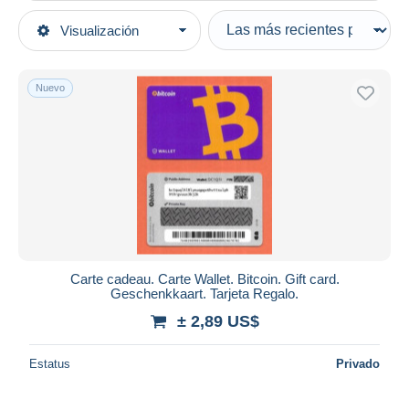
Tipo de venta
Visualización
Categorías principales
Activas
Tarjetas de Colección modernas
Precios fijos
Nuevo
Tarjetas de regalo
Subasta con ofertas
Subastas sin pujas
Casa de subastas
Vendidos
Duration
Todas las duraciones
Nuevo desde
Días
Carte cadeau. Carte Wallet. Bitcoin. Gift card.
Geschenkkaart. Tarjeta Regalo.
Cerrando dentro
horas
de
± 2,89 US$
Precio
Estatus
Privado
De
a
US$
US$