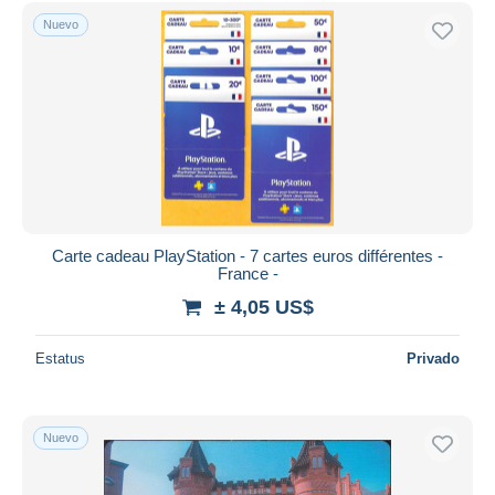
Sólo con descuento
Nuevo
Envío gratis
Métodos de pago
PayPal
Transferencia bancaria
Visa
Mastercard
Bancontact
iDeal
Carte cadeau PlayStation - 7 cartes euros différentes -
France -
Maestro
± 4,05 US$
Deseleccionar todo
Estatus
Privado
Residencia del vendedor
Mundo entero
Nuevo