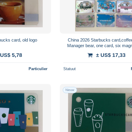
ucks card, old logo
China 2026 Starbucks card,coffee 
Manager bear, one card, six magn
Stackable decoration,see descr
 US$ 5,78
± US$ 17,33
Particulier
Statuut
Nieuw