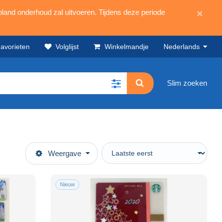
land onderhoud zal uitvoeren. Tijdens deze periode
×
avorieten
Volglijst
Winkelmandje
Nederlands
Slim zoeken
Weergave
Nieuw