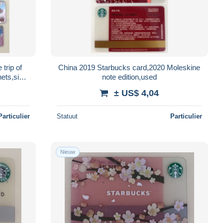
trip of
China 2019 Starbucks card,2020 Moleskine
ets,six
note edition,used
iption
± US$ 4,04
Particulier
Statuut
Particulier
Nieuw