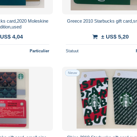
cks card,2020 Moleskine
Greece 2010 Starbucks gift card,s
dition,used
 US$ 4,04
± US$ 5,20
Particulier
Statuut
Nieuw