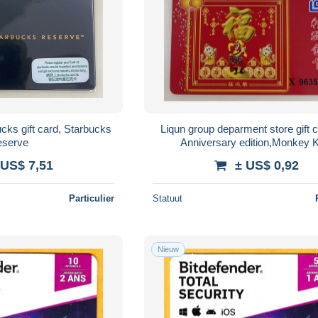
ks gift card, Starbucks
Liqun group deparment store gift c
eserve
Anniversary edition,Monkey 
 US$ 7,51
± US$ 0,92
Particulier
Statuut
Nieuw