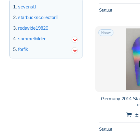
sevens
Statuut
starbuckscollector
redavide1982
Nieuw
sammelbilder
forfik
Germany 2014 Starb
c
±
Statuut