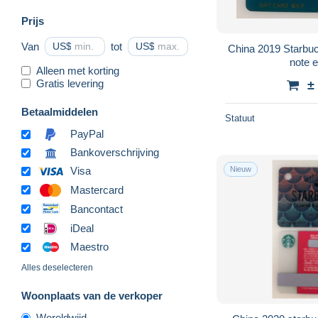
Prijs
Van
US$
tot
US$
China 2019 Starbu
note e
Alleen met korting
Gratis levering
±
Betaalmiddelen
Statuut
PayPal
Bankoverschrijving
Nieuw
Visa
Mastercard
Bancontact
iDeal
Maestro
Alles deselecteren
Woonplaats van de verkoper
Wereldwijd