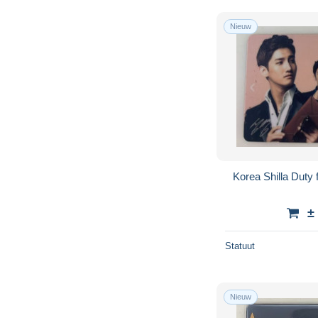
Nieuw
Korea Shilla Duty f
±
Statuut
Nieuw