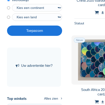
China 2020 starbuc
card
±
Statuut
Toepassen
Nieuw
Uw advertentie hier?
South Africa 20
card
Top winkels
Alles zien
±