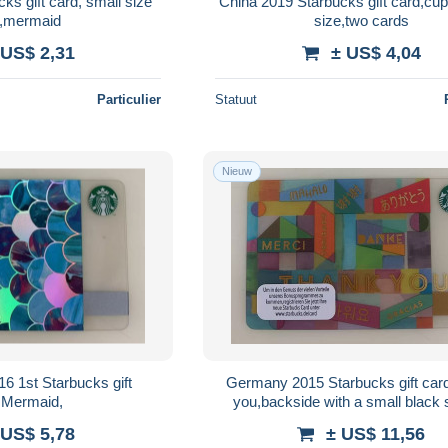
ks gift card, small size
China 2019 Starbucks gift card,cup
,mermaid
size,two cards
 US$ 2,31
± US$ 4,04
Particulier
Statuut
Nieuw
16 1st Starbucks gift
Germany 2015 Starbucks gift car
,Mermaid,
you,backside with a small black
 US$ 5,78
± US$ 11,56