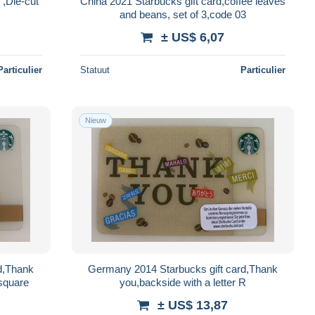
 ,Die-cut
China 2021 Starbucks gift card,coffee leaves
and beans, set of 3,code 03
± US$ 6,07
Particulier
Statuut
Particulier
Nieuw
d,Thank
Germany 2014 Starbucks gift card,Thank
 square
you,backside with a letter R
± US$ 13,87