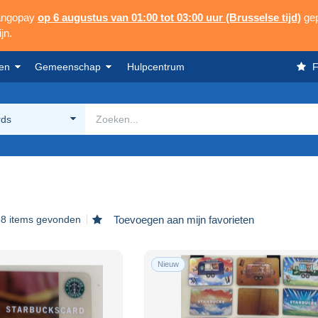
Mangopay
op 6 augustus van 01:00 tot 03:00 uur (Brusselse tijd)
gep
jn.
en
Gemeenschap
Hulpcentrum
F
rds
98 items gevonden
Toevoegen aan mijn favorieten
Nieuw