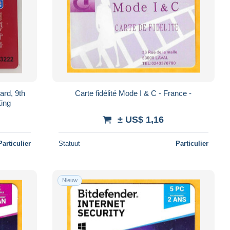
ard, 9th
Carte fidélité Mode I & C - France -
King
± US$ 1,16
Particulier
Statuut
Particulier
Nieuw