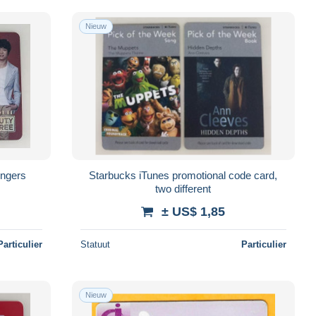
Nieuw
ingers
Starbucks iTunes promotional code card,
two different
± US$ 1,85
Particulier
Statuut
Particulier
Nieuw