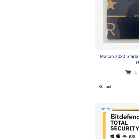
Macao 2020 Starbuc
r
±
Statuut
Nieuw