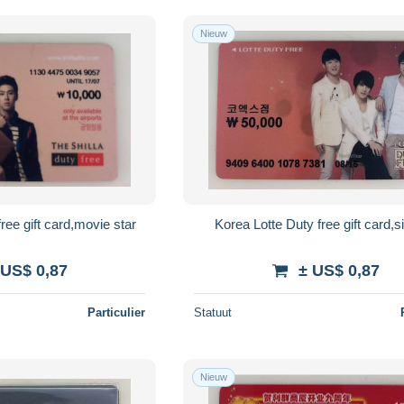
Nieuw
ree gift card,movie star
Korea Lotte Duty free gift card,s
 US$ 0,87
± US$ 0,87
Particulier
Statuut
Nieuw