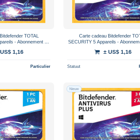
 Bitdefender TOTAL
Carte cadeau Bitdefender T
areils - Abonnement 2
SECURITY 5 Appareils - Abonnem
- France -
- France -
 US$ 1,16
± US$ 1,16
Particulier
Statuut
Nieuw