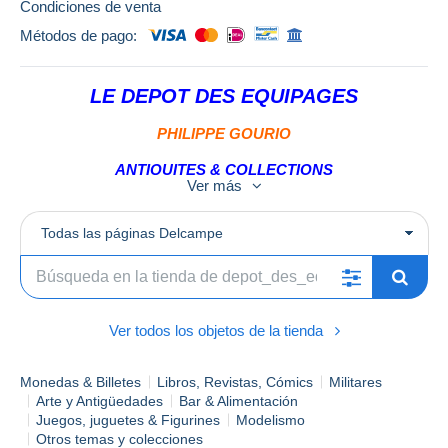
Condiciones de venta
Métodos de pago:
LE DEPOT DES EQUIPAGES
PHILIPPE GOURIO
ANTIQUITES & COLLECTIONS
Ver más
MILITARIA: ARMES ANCIENNES - MEDAILLES -
INSIGNES - UNIFORMES - CASQUES ...
Todas las páginas Delcampe
OBJETS DE MARINE : SEXTANTS - CLOCHES -
POULIES - PAVILLONS - VAISSELLE MARINE -
LAMPES ...
Ver todos los objetos de la tienda
ACHAT - VENTE - ECHANGE
29217 PLOUGONVELIN
Monedas & Billetes
Libros, Revistas, Cómics
Militares
Arte y Antigüedades
Bar & Alimentación
Juegos, juguetes & Figurines
Modelismo
Otros temas y colecciones