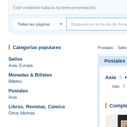
Este vendedor todavía no tiene presentación.
Todas las páginas Delcampe
Categorías populares
Postales
Sello
Sellos
Postales
Asia
,
Europa
Monedas & Billetes
Asia
5
Billetes
Irán
5
Postales
Asia
Comple
Libros, Revistas, Cómics
Otros Idiomas