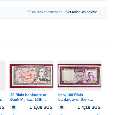
62 objetos encontrados
Ver todos los objetos
20 Rials banknote of
Iran, 100 Rials
ue
Bank Markazi 13th
banknote of Bank
issue during Mohamad
Markazi 11th issue of
$US
± 1,09 $US
± 4,18 $US
Reza Shah. with wide
Mohamad Reza Shah,
“Rial” inscription.
C21a