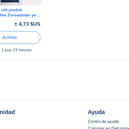
a old pocket
 the Zoroastrian year
± 4,73 $US
Acheter
e
1 jour 23 heures
nidad
Ayuda
Centro de ayuda
Comprar en Delcamp