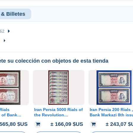
& Billetes
62
2
te su colección con objetos de esta tienda
Rials
Iran Persia 5000 Rials of
Iran Persia 200 Rials ,
 of Bank
the Revolution
Bank Markazi 8th iss
h issue
Surcharge 4th set,9
of Mohamad Reza
 565,80 $US
± 166,09 $US
± 243,07 
Reza Shah),
consecutive serials
Shah, C18a
numbers C38b