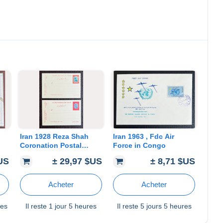
Iran 1928 Reza Shah
Iran 1963 , Fdc Air
Coronation Postal
Force in Congo
Cards. Top Card is the
$US
± 29,97 $US
± 8,71 $US
genuine card and a
ad
recent forgery (bottom)
Acheter
Acheter
res
Il reste
1 jour 5 heures
Il reste
5 jours 5 heures