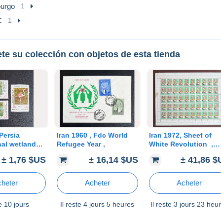
urgo
1
C
1
te su colección con objetos de esta tienda
 Persia
Iran 1960 , Fdc World
Iran 1972, Sheet of
nal wetland
Refugee Year ,
White Revolution ,
fowl
makes a beautiful
± 1,76 $US
± 16,14 $US
± 41,86 
 in Ramsar -
Picture frame with
int. Scott
image of the Moham
Reza Shah.
heter
Acheter
Acheter
te
10 jours
Il reste
4 jours 5 heures
Il reste
3 jours 23 heu