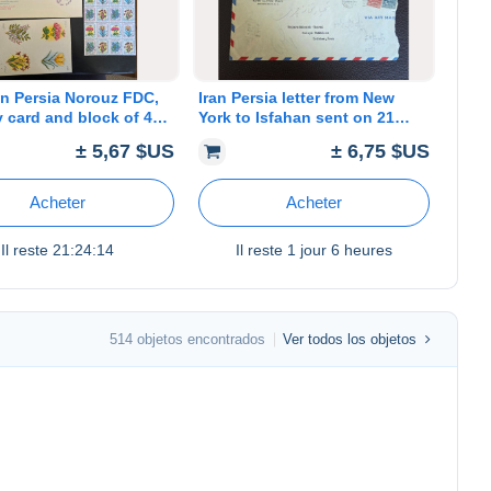
an Persia Norouz FDC,
Iran Persia letter from New
y card and block of 4
York to Isfahan sent on 21
July 1952 Reciever Charmi
± 5,67 $US
± 6,75 $US
Tejaratkhone famous Isfahani
Merchant
Acheter
Acheter
Il reste
21:24:14
Il reste
1 jour 6 heures
514 objetos encontrados
Ver todos los objetos