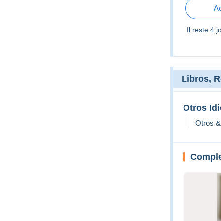
Ac
Il reste
4 j
Libros, 
Otros Id
Otros & 
Comple