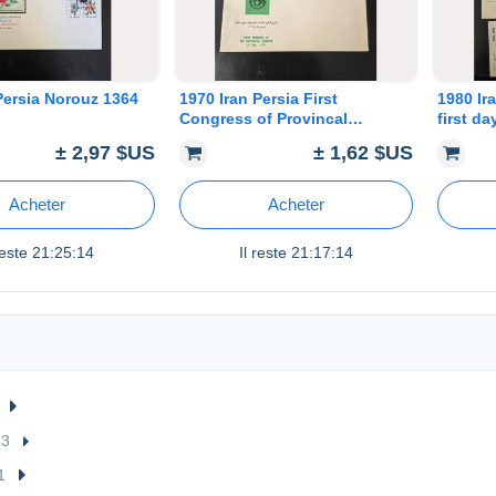
Persia Norouz 1364
1970 Iran Persia First
1980 Ir
Congress of Provincal
first da
Councils not issued envelope
stamps
± 2,97 $US
± 1,62 $US
Acheter
Acheter
reste
21:25:14
Il reste
21:17:14
13
1