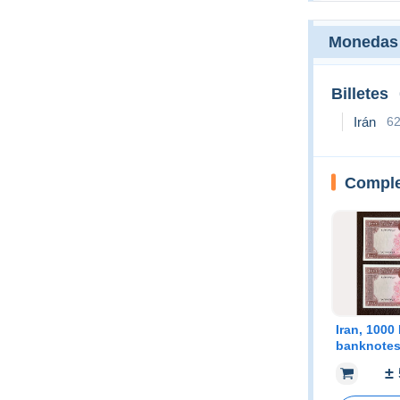
Monedas 
Billetes
Irán
6
Comple
Iran, 1000 
banknotes
Markazi 6t
±
(Mohamad 
C16b