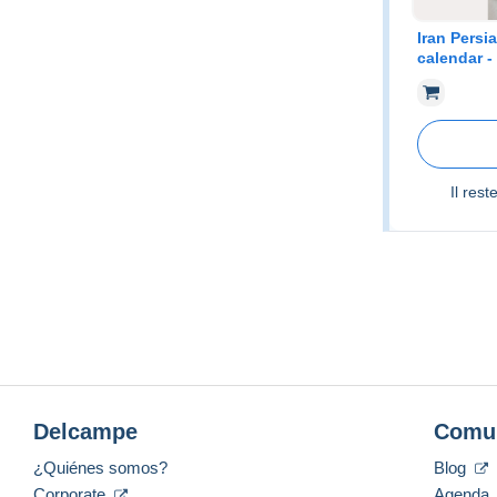
Iran Persi
calendar -
3757
Il rest
Delcampe
Comu
¿Quiénes somos?
Blog
Corporate
Agenda