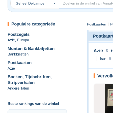
Geheel Delcampe
Populaire categorieën
Postkaarten
P
Postzegels
Postkaar
Azië
,
Europa
Munten & Bankbiljetten
Azië
5
Bankbiljetten
Iran
5
Postkaarten
Azië
Vervoll
Boeken, Tijdschriften,
Stripverhalen
Andere Talen
Beste rankings van de winkel