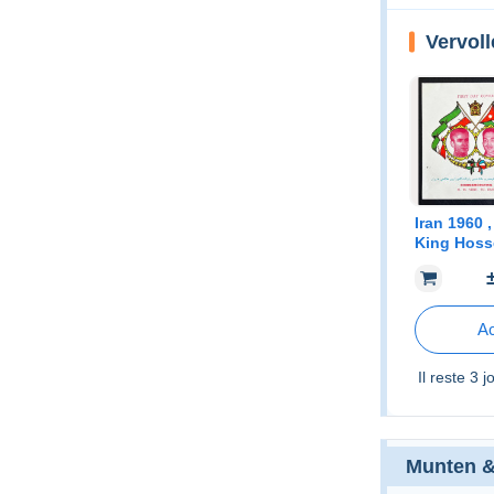
Vervoll
Iran 1960 , Fdc Visit o
King Hoss
Ac
Il reste
3 j
Munten &