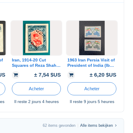
Iran, 1914-20 Cut
1963 Iran Persia Visit of
Squares of Reza Shah
President of India (Ibn
Pahlavi Postal Cards
Sina Mosque). Scott
$US
± 7,54 $US
± 6,20 $US
Issue.
1247-1248
Acheter
Acheter
res
Il reste
2 jours 4 heures
Il reste
9 jours 5 heures
62 items gevonden
Alle items bekijken