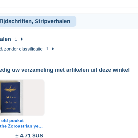
ijdschriften, Stripverhalen
alen
1
& zonder classificatie
1
edig uw verzameling met artikelen uit deze winkel
a old pocket
 the Zoroastrian year
± 4,71 $US