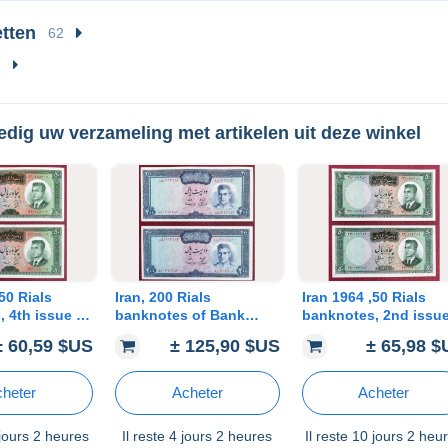
etten
62
2
edig uw verzameling met artikelen uit deze winkel
50 Rials
Iran, 200 Rials
Iran 1964 ,50 Rials
 4th issue of
banknotes of Bank
banknotes, 2nd issu
Markazi
Markazi 9th issue of
of the Bank Markazi,
± 60,59 $US
± 125,90 $US
± 65,98 
ive numbers.
Mohamad Reza Shah,
Large ۱۳۴۱. C10c
C19b
heter
Acheter
Acheter
jours 2 heures
Il reste
4 jours 2 heures
Il reste
10 jours 2 heu