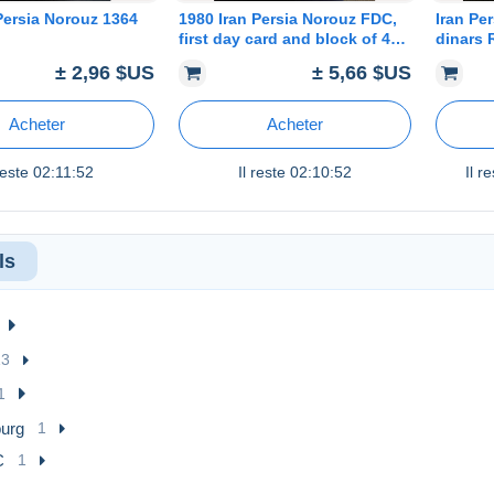
Persia Norouz 1364
1980 Iran Persia Norouz FDC,
Iran Pe
first day card and block of 4
dinars 
stamps
card of
± 2,96 $US
± 5,66 $US
Yezd
Acheter
Acheter
 reste
02:11:52
Il reste
02:10:52
Il r
ls
13
1
urg
1
C
1