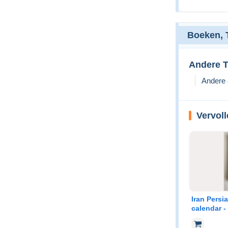
Boeken, T
Andere T
Andere 
Vervoll
Iran Persi
calendar -
3757