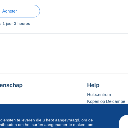
Acheter
te
1 jour 3 heures
enschap
Help
Hulpcentrum
Kopen op Delcampe
Verkopen op Delcam
Een beveiligde websit
 diensten te leveren die u hebt aangevraagd, om de
e onthouden om het surfen aangenamer te maken, om