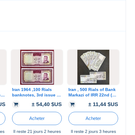
Iran 1964 ,100 Rials
Iran , 500 Rials of Bank
e
banknotes, 3rd issue of
Markazi of IRR 22nd (
the Bank Markazi
type B) issue.100
$US
± 54,40 $US
± 11,44 $US
,Consecutive numbers.
consecutive serial no.
C11a
(390501-390600) 63BX1
Acheter
Acheter
res
Il reste
21 jours 2 heures
Il reste
2 jours 3 heures