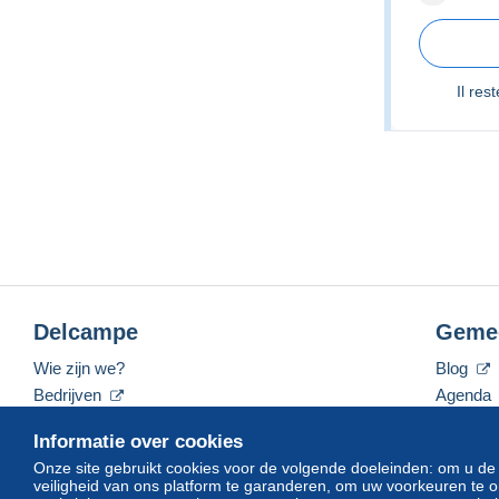
Il res
Delcampe
Geme
Wie zijn we?
Blog
Bedrijven
Agenda
De tarieven
Forum
Informatie over cookies
Neem contact met ons op
Video's
Onze site gebruikt cookies voor de volgende doeleinden: om u de
veiligheid van ons platform te garanderen, om uw voorkeuren t