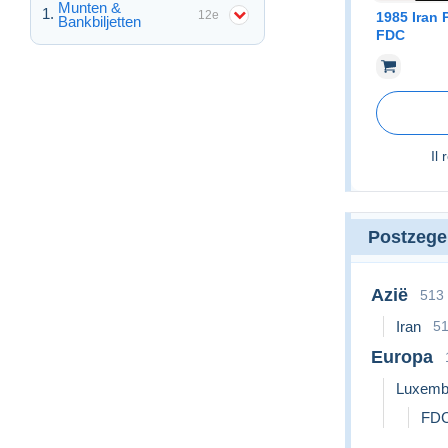
Munten &
12e
1985 Iran 
Bankbiljetten
FDC
Il
Postzege
Azië
513
Iran
5
Europa
Luxemb
FD