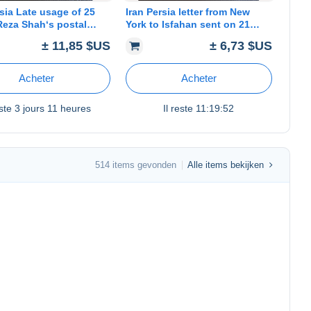
rsia Late usage of 25
Iran Persia letter from New
Reza Shah‘s postal
York to Isfahan sent on 21
 1317/20 issue. Sent to
July 1952 Reciever Charmi
± 11,85 $US
± 6,73 $US
Tejaratkhone famous Isfahani
Merchant
Acheter
Acheter
este
3 jours 11 heures
Il reste
11:19:52
514 items gevonden
Alle items bekijken