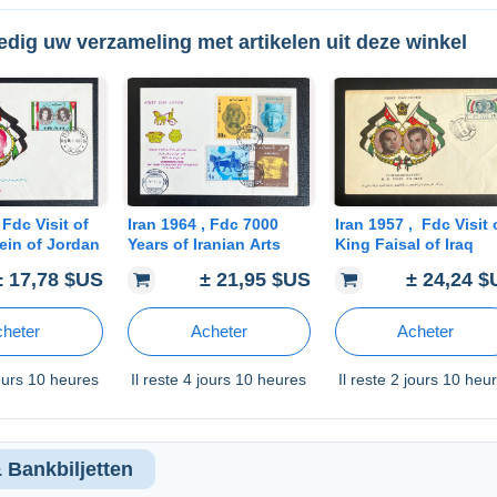
edig uw verzameling met artikelen uit deze winkel
f
Iran 1964 , Fdc 7000
Iran 1957 , Fdc Visit of
ein of Jordan
Years of Iranian Arts
King Faisal of Iraq
± 17,78 $US
± 21,95 $US
± 24,24 
heter
Acheter
Acheter
ours 10 heures
Il reste
4 jours 10 heures
Il reste
2 jours 10 heu
 Bankbiljetten