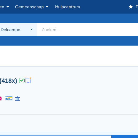
en
Gemeenschap
Hulpcentrum
F
 Delcampe
(418x)