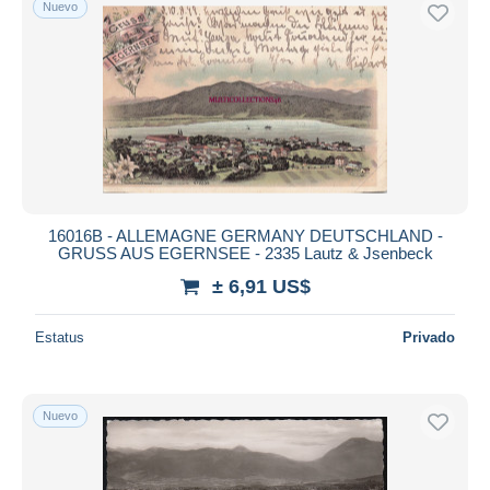
Nuevo
Sólo con descuento
Envío gratis
Métodos de pago
PayPal
Transferencia bancaria
Visa
Mastercard
Bancontact
16016B - ALLEMAGNE GERMANY DEUTSCHLAND -
iDeal
GRUSS AUS EGERNSEE - 2335 Lautz & Jsenbeck
Maestro
± 6,91 US$
Deseleccionar todo
Estatus
Privado
Residencia del vendedor
Mundo entero
Nuevo