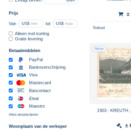
uren
Prijs
±
Van
US$
tot
US$
Statuut
Alleen met korting
Gratis levering
Nieuw
Betaalmiddelen
PayPal
Bankoverschrijving
Visa
Mastercard
Bancontact
iDeal
Maestro
1903 - KREUTH ,
Alles deselecteren
± 
Woonplaats van de verkoper