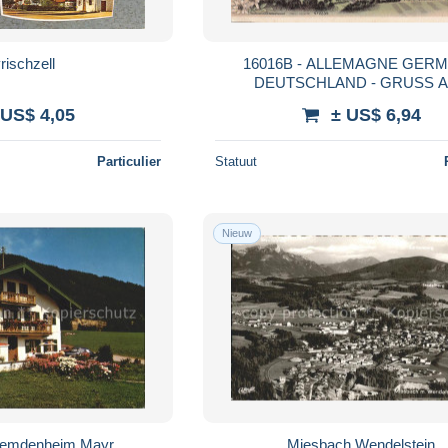
rischzell
16016B - ALLEMAGNE GER
DEUTSCHLAND - GRUSS 
EGERNSEE - 2335 Lautz & Jse
 US$ 4,05
± US$ 6,94
Particulier
Statuut
Nieuw
remdenheim Mayr
Miesbach Wendelstein