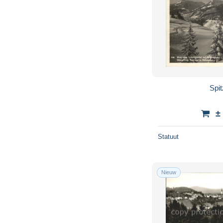
Spi
±
Statuut
Nieuw