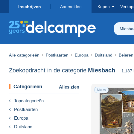
Inschrijven
Aanmelden
Kopen
Verkop
Miesba
Alle categorieën
Postkaarten
Europa
Duitsland
Beieren
Zoekopdracht in de categorie
Miesbach
1.187
Categorieën
Alles zien
Nieuw
Topcategorieën
Postkaarten
Europa
Duitsland