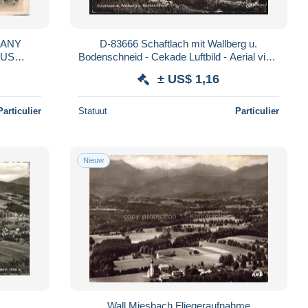
MANY
D-83666 Schaftlach mit Wallberg u.
AUS
Bodenschneid - Cekade Luftbild - Aerial view
nbeck
- stamp
± US$ 1,16
Particulier
Statuut
Particulier
Nieuw
Wall Miesbach Fliegeraufnahme