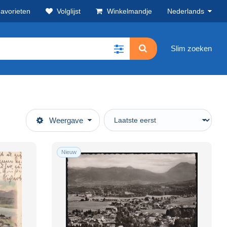
avorieten
Volglijst
Winkelmandje
Nederlands
Slim zoeken
Weergave
Nieuw