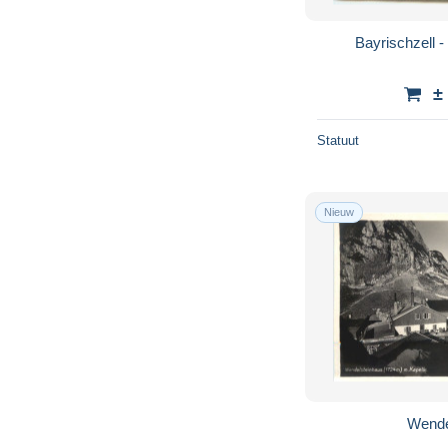
Bayrischzell 
±
Statuut
Nieuw
Wende