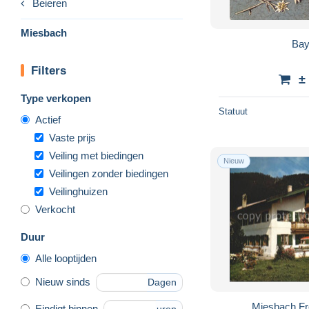
Beieren
Miesbach
Bay
Filters
±
Type verkopen
Statuut
Actief
Vaste prijs
Veiling met biedingen
Nieuw
Veilingen zonder biedingen
Veilinghuizen
Verkocht
Duur
Alle looptijden
Nieuw sinds
Dagen
Miesbach F
Eindigt binnen