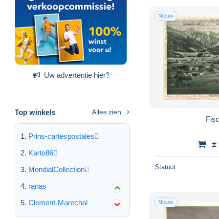
Nieuw
Uw advertentie hier?
Top winkels
Alles zien
Fis
Prins-cartespostales
±
Karto86
Statuut
MondialCollection
ranas
Clement-Marechal
Nieuw