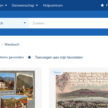
en
Gemeenschap
Hulpcentrum
F
ch
Miesbach
 items gevonden
Toevoegen aan mijn favorieten
Nieuw