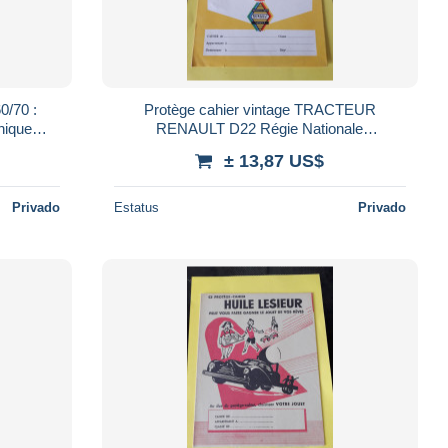
0/70 :
Protège cahier vintage TRACTEUR
nique
RENAULT D22 Régie Nationale
d vert
MOTOCULTURE SERVICE
± 13,87 US$
Privado
Estatus
Privado