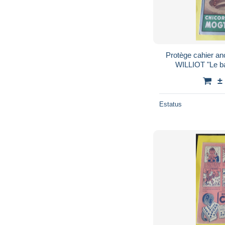
Protège cahier a
WILLIOT "Le b
±
Estatus