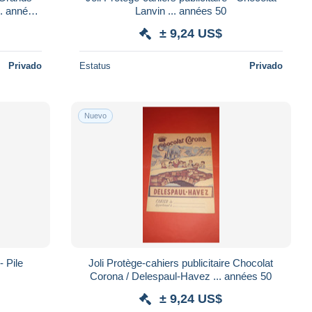
Lanvin ... années 50
± 9,24 US$
Privado
Estatus
Privado
Nuevo
- Pile
Joli Protège-cahiers publicitaire Chocolat
Corona / Delespaul-Havez ... années 50
± 9,24 US$