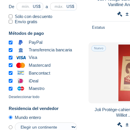
Vanilliné An
De
a
US$
US$
±
Sólo con descuento
Envío gratis
Estatus
Métodos de pago
PayPal
Nuevo
Transferencia bancaria
Visa
Mastercard
Bancontact
iDeal
Maestro
Deseleccionar todo
Residencia del vendedor
Joli Protège-cahier
W
Mundo entero
±