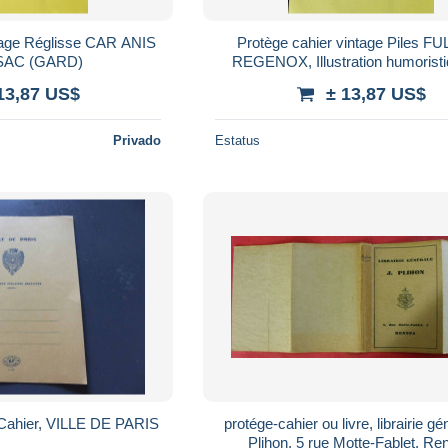
ntage Réglisse CAR ANIS
Protège cahier vintage Piles 
AC (GARD)
REGENOX, Illustration humorist
ALAIN SAINT-OGAN
13,87 US$
± 13,87 US$
Privado
Estatus
-Cahier, VILLE DE PARIS
protége-cahier ou livre, librairie gé
Plihon. 5 rue Motte-Fablet, Re