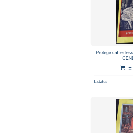
Protège cahier les
CEN
±
Estatus