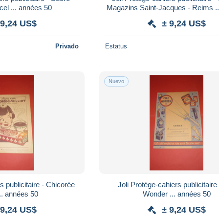
cel ... années 50
Magazins Saint-Jacques - Reims ... années
50
 9,24 US$
± 9,24 US$
Privado
Estatus
Nuevo
s publicitaire - Chicorée
Joli Protège-cahiers publicitaire 
illiot ... années 50
Wonder ... années 50
 9,24 US$
± 9,24 US$