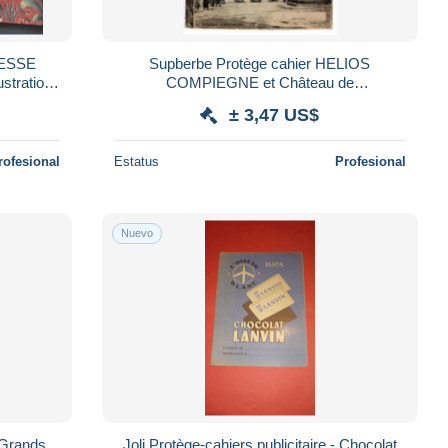
RESSE
Supberbe Protège cahier HELIOS
COMPIEGNE et Château de
PIERREFONDS .
± 3,47 US$
rofesional
Estatus
Profesional
Nuevo
- Grands
Joli Protège-cahiers publicitaire - Chocolat