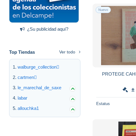
Nuevo
¿Su publicidad aquí?
Top Tiendas
Ver todo
walburge_collection
PROTEGE CAH
cartmen
le_marechal_de_saxe
±
labar
Estatus
allouchka1