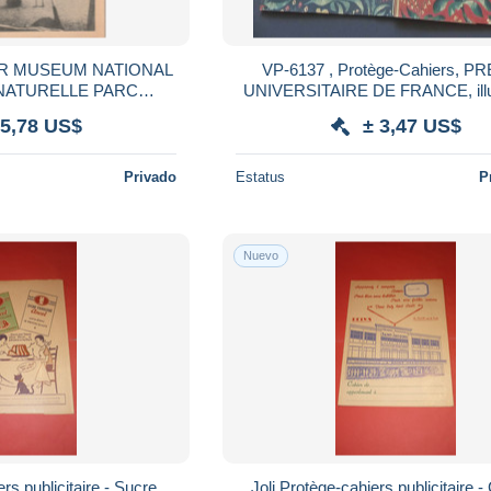
R MUSEUM NATIONAL
VP-6137 , Protège-Cahiers, P
 NATURELLE PARC
UNIVERSITAIRE DE FRANCE, illustration
BOIS DE VINCENNE .
de chien et lapins
 5,78 US$
± 3,47 US$
ERIE 7 . SCAN
Privado
Estatus
P
Nuevo
rs publicitaire - Sucre
Joli Protège-cahiers publicitaire 