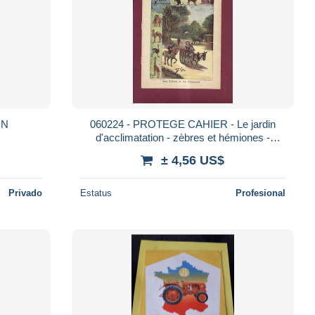
IN
060224 - PROTEGE CAHIER - Le jardin
d'acclimatation - zèbres et hémiones -
attelage âne - collection C Charier
± 4,56 US$
Privado
Estatus
Profesional