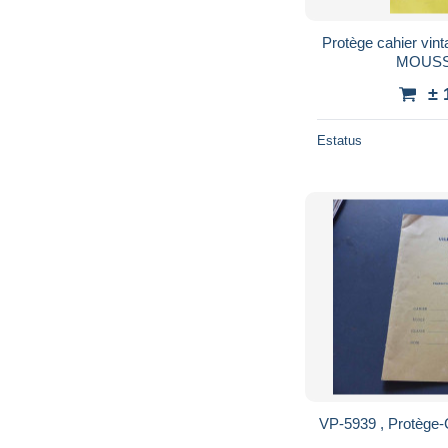
Protège cahier vi
MOUSS
± 
Estatus
VP-5939 , Protège