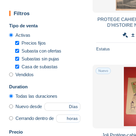
Filtros
PROTEGE CAHIE
D'HISTOIRE
Tipo de venta
ZOOLOGIQUE DU 
±
Activas
PARIS . S
Precios fijos
Estatus
Subasta con ofertas
Subastas sin pujas
Casa de subastas
Nuevo
Vendidos
Duration
Todas las duraciones
Nuevo desde
Días
Cerrando dentro de
horas
Precio
Joli Protège-cahie