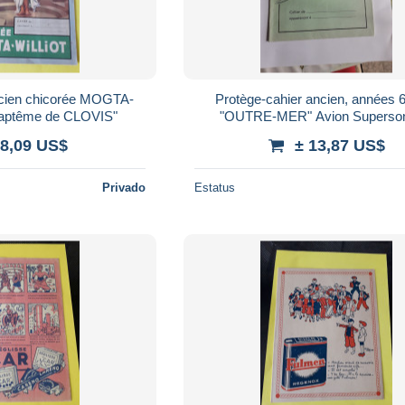
ncien chicorée MOGTA-
Protège-cahier ancien, années 6
aptême de CLOVIS"
"OUTRE-MER" Avion Superso
CONCORDE : AIR FRANCE (fon
 8,09 US$
± 13,87 US$
clair)
Privado
Estatus