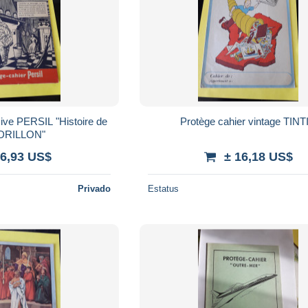
sive PERSIL "Histoire de
Protège cahier vintage TINT
DRILLON"
 6,93 US$
± 16,18 US$
Privado
Estatus