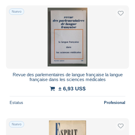
Sólo con descuento
Envío gratis
Nuevo
Métodos de pago
PayPal
Transferencia bancaria
Visa
Mastercard
Bancontact
iDeal
Revue des parlementaires de langue française la langue
Maestro
française dans les sciences médicales
Deseleccionar todo
± 6,93 US$
Residencia del vendedor
Estatus
Profesional
Mundo entero
Nuevo