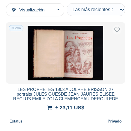
Tipo de venta
Visualización
Categorías principales
Activas
Libros, Revistas, Cómics
Precios fijos
Francés
Nuevo
Subasta con ofertas
Cultura
Subastas sin pujas
Casa de subastas
Política
Vendidos
Duration
Todas las duraciones
Nuevo desde
Días
LES PROPHETES 1903 ADOLPHE BRISSON 27
portraits JULES GUESDE JEAN JAURES ELISEE
Cerrando dentro
RECLUS EMILE ZOLA CLEMENCEAU DEROULEDE
horas
de
± 23,11 US$
Precio
Estatus
Privado
De
a
US$
US$