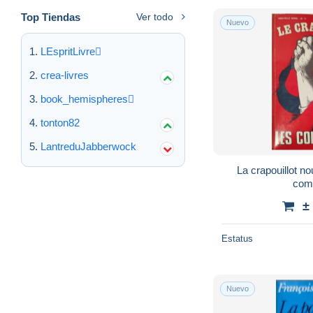
Top Tiendas
Ver todo
Nuevo
LEspritLivre
crea-livres
book_hemispheres
tonton82
LantreduJabberwock
La crapouillot nou
com
±
Estatus
Nuevo