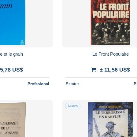
le et le grain
Le Front Populaire
 5,78 US$
± 11,56 US$
Profesional
Estatus
P
Nuevo