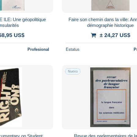
ILE: Une géopolitique
Faire son chemin dans la ville: An
nsularités
démographie historique
58,95 US$
± 24,27 US$
Profesional
Estatus
P
Nuevo
cumentary on Student
Revue des parlementaires de l