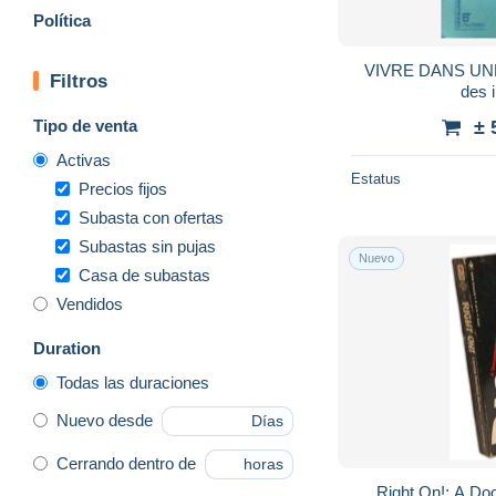
Política
VIVRE DANS UNE 
Filtros
des i
Tipo de venta
± 
Activas
Estatus
Precios fijos
Subasta con ofertas
Subastas sin pujas
Nuevo
Casa de subastas
Vendidos
Duration
Todas las duraciones
Nuevo desde
Días
Cerrando dentro de
horas
Right On!: A Do