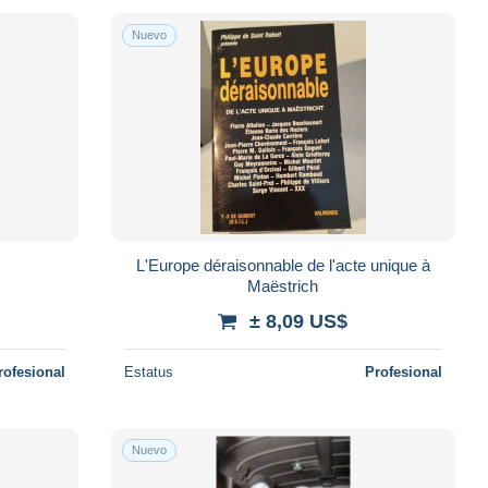
Nuevo
L'Europe déraisonnable de l'acte unique à
Maëstrich
± 8,09 US$
rofesional
Estatus
Profesional
Nuevo