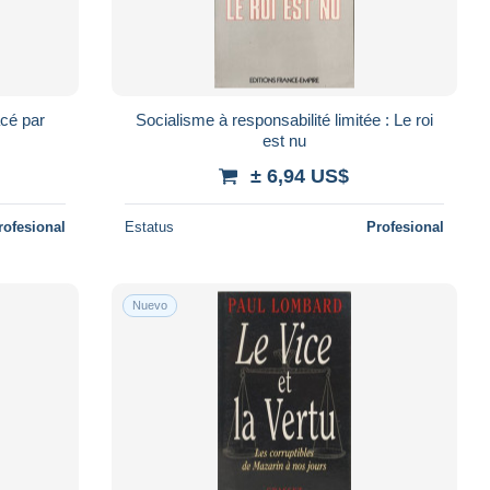
acé par
Socialisme à responsabilité limitée : Le roi
est nu
± 6,94 US$
rofesional
Estatus
Profesional
Nuevo