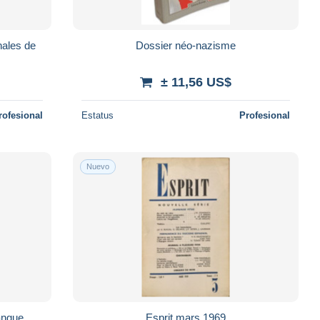
nales de
Dossier néo-nazisme
± 11,56 US$
rofesional
Estatus
Profesional
Nuevo
angue
Esprit mars 1969