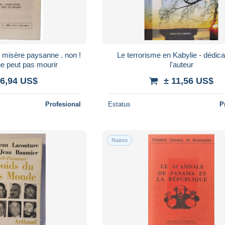
a misère paysanne . non !
Le terrorisme en Kabylie - dédic
 ne peut pas mourir
l'auteur
 6,94 US$
± 11,56 US$
Profesional
Estatus
P
Nuevo