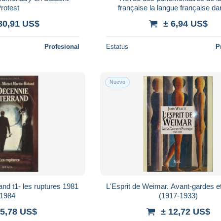
rotest
française la langue française da
sciences médicales
80,91 US$
± 6,94 US$
Profesional
Estatus
P
Nuevo
and t1- les ruptures 1981
L'Esprit de Weimar. Avant-gardes et
1984
(1917-1933)
 5,78 US$
± 12,72 US$