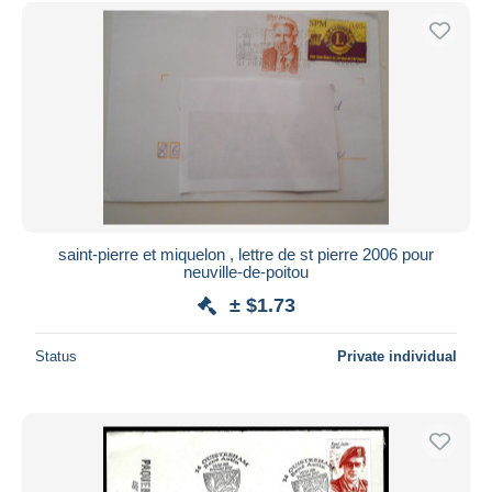
Free shipping
Payment methods
PayPal
Bank transfer
Visa
MasterCard
Bancontact
iDeal
saint-pierre et miquelon , lettre de st pierre 2006 pour
neuville-de-poitou
Maestro
± $1.73
Deselect all
Seller's residence
Status
Private individual
Entire world