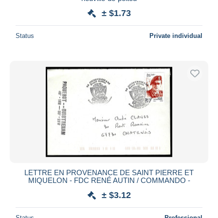
± $1.73
Deselect all
Seller's residence
Status
Private individual
Entire world
Submit
LETTRE EN PROVENANCE DE SAINT PIERRE ET
MIQUELON - FDC RENÉ AUTIN / COMMANDO -
± $3.12
Status
Professional