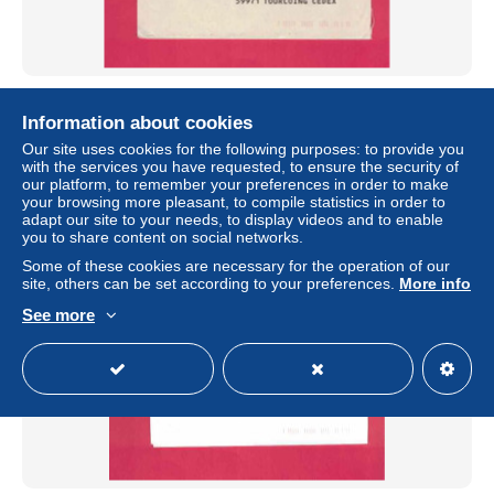
Lettre de 2009 pour la France - YT n° 952 - Art - Peinture -
Raphaëlle Goineau
Information about cookies
± $0.58
Our site uses cookies for the following purposes: to provide you
with the services you have requested, to ensure the security of
our platform, to remember your preferences in order to make
Status
Private individual
your browsing more pleasant, to compile statistics in order to
adapt our site to your needs, to display videos and to enable
you to share content on social networks.
Some of these cookies are necessary for the operation of our
site, others can be set according to your preferences.
More info
See more