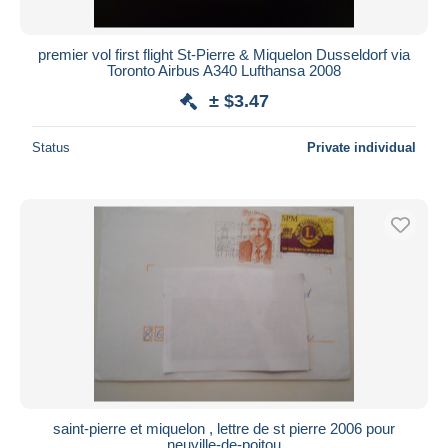
All durations
New since
days
premier vol first flight St-Pierre & Miquelon Dusseldorf via
Toronto Airbus A340 Lufthansa 2008
Closing in
hours
± $3.47
Price
Status
Private individual
From
$
to
$
With a deal only
Free shipping
Payment methods
PayPal
Bank transfer
Visa
MasterCard
Bancontact
iDeal
saint-pierre et miquelon , lettre de st pierre 2006 pour
neuville-de-poitou
Maestro