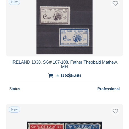
New
Free shipping
Payment methods
PayPal
Bank transfer
Visa
MasterCard
Bancontact
IRELAND 1938, SG# 107-108, Father Theobald Mathew,
iDeal
MH
Maestro
± US$5.66
Deselect all
Status
Professional
Seller's residence
Entire world
New