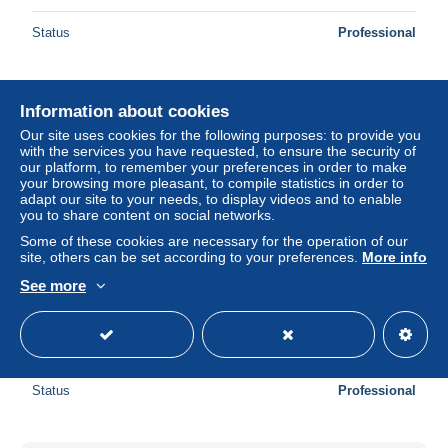
Status
Professional
New
Information about cookies
Our site uses cookies for the following purposes: to provide you
with the services you have requested, to ensure the security of
our platform, to remember your preferences in order to make
your browsing more pleasant, to compile statistics in order to
adapt our site to your needs, to display videos and to enable
you to share content on social networks.
Some of these cookies are necessary for the operation of our
site, others can be set according to your preferences.
More info
See more
TUNISIE N° 52 millésime 6 NEUF sans gomme
± US$4.62
Status
Professional