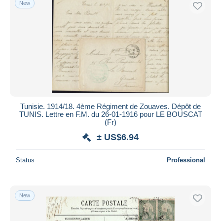
New
Free shipping
Payment methods
PayPal
Bank transfer
Visa
MasterCard
Bancontact
Tunisie. 1914/18. 4ème Régiment de Zouaves. Dépôt de
iDeal
TUNIS. Lettre en F.M. du 26-01-1916 pour LE BOUSCAT
(Fr)
Maestro
± US$6.94
Deselect all
Seller's residence
Status
Professional
Entire world
New