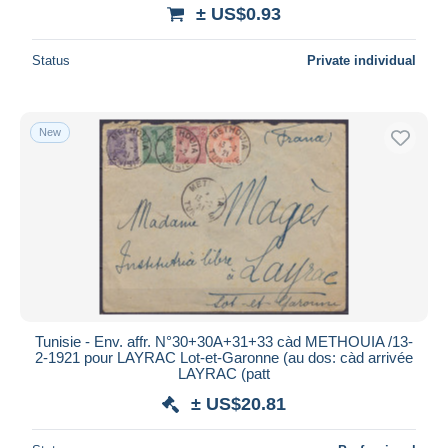
± US$0.93
Status
Private individual
New
Tunisie - Env. affr. N°30+30A+31+33 càd METHOUIA /13-
2-1921 pour LAYRAC Lot-et-Garonne (au dos: càd arrivée
LAYRAC (patt
± US$20.81