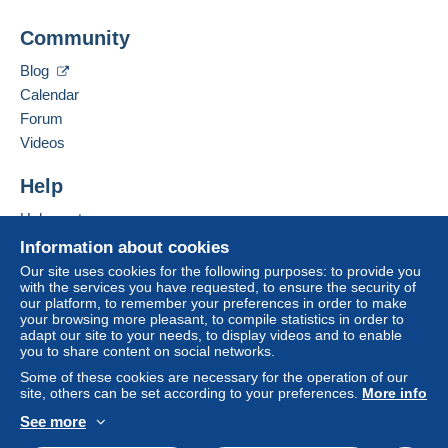
Community
Blog
Calendar
Forum
Videos
Help
Help centre
Buying on Delcampe
Information about cookies
Selling on Delcampe
Our site uses cookies for the following purposes: to provide you
with the services you have requested, to ensure the security of
A secure website
our platform, to remember your preferences in order to make
your browsing more pleasant, to compile statistics in order to
adapt our site to your needs, to display videos and to enable
you to share content on social networks.
Some of these cookies are necessary for the operation of our
site, others can be set according to your preferences.
More info
See more
English (United Kingdom)
USD
Standard mode