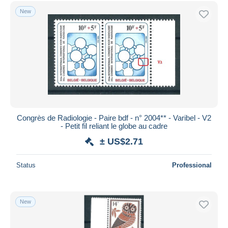
Free shipping
New
Payment methods
PayPal
Bank transfer
Visa
MasterCard
Bancontact
iDeal
Congrès de Radiologie - Paire bdf - n° 2004** - Varibel - V2
- Petit fil reliant le globe au cadre
Maestro
± US$2.71
Deselect all
Seller's residence
Status
Professional
Entire world
New