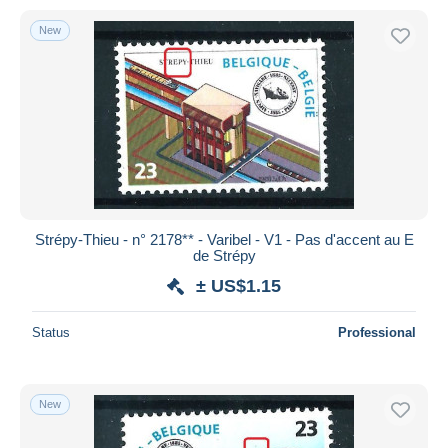
New
Strépy-Thieu - n° 2178** - Varibel - V1 - Pas d'accent au E
de Strépy
± US$1.15
Status
Professional
New