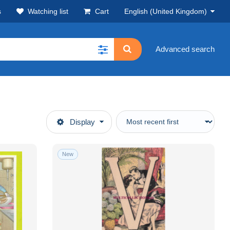
s
Watching list
Cart
English (United Kingdom)
Advanced search
Display
New