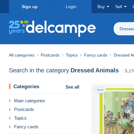
Sign up
Login
Buy
Sell
Dresse
All categories
Postcards
Topics
Fancy cards
Dressed A
Search in the category
Dressed Animals
5,17
Categories
See all
New
Main categories
Postcards
Topics
Fancy cards