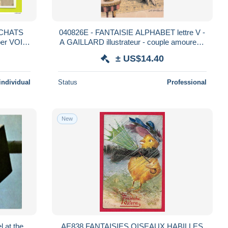
s CHATS
040826E - FANTAISIE ALPHABET lettre V -
ber VOIR
A GAILLARD illustrateur - couple amoureux
Lilas 500
± US$14.40
individual
Status
Professional
New
 at the
AE838 FANTAISIES OISEAUX HABILLES