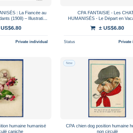
ISÉS : La Fiancée au
CPA FANTAISIE - Les CHA
ants (1908) – Illustration
HUMANISÉS - Le Départ en Vac
e PITET – Mamers (72)
Tandem & Randonnée - Animaux 
 US$6.80
± US$6.80
- M.D. PARIS - Rare
Private individual
Status
Private 
New
ition humaine humanisé
CPA chien dog position humaine 
culé caniche
non circulé