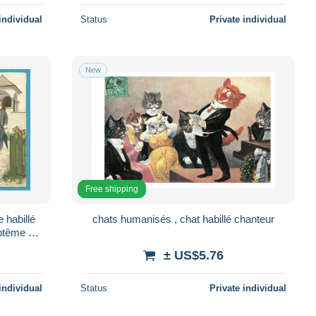
individual
Status
Private individual
New
Free shipping
 habillé
chats humanisés , chat habillé chanteur
ptême -
± US$5.76
individual
Status
Private individual