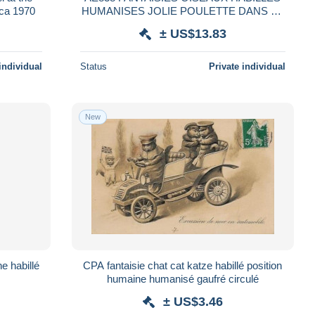
rca 1970
HUMANISES JOLIE POULETTE DANS LA
TOURMENTE CHAPEAU RUBAN
± US$13.83
PARAPLUIE BOA CARTE POSTALE O
individual
Status
Private individual
New
e habillé
CPA fantaisie chat cat katze habillé position
humaine humanisé gaufré circulé
± US$3.46