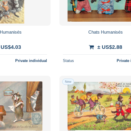
 Humanisés
Chats Humanisés
 US$4.03
± US$2.88
Private individual
Status
Private 
New