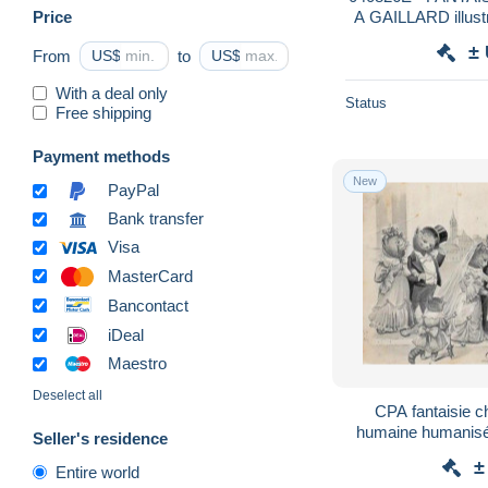
Price
A GAILLARD illustr
±
From
US$
to
US$
With a deal only
Status
Free shipping
Payment methods
New
PayPal
Bank transfer
Visa
MasterCard
Bancontact
iDeal
Maestro
Deselect all
CPA fantaisie ch
humaine humanisé 
Seller's residence
±
Entire world