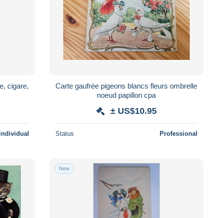
, cigare,
Carte gaufrée pigeons blancs fleurs ombrelle
noeud papillon cpa
± US$10.95
individual
Status
Professional
New