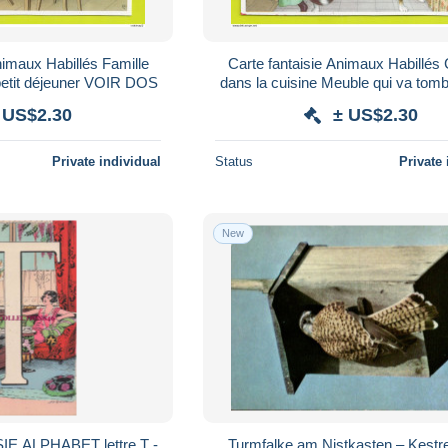
nimaux Habillés Famille
Carte fantaisie Animaux Habillé
petit déjeuner VOIR DOS
dans la cuisine Meuble qui va tom
DOS
 US$2.30
± US$2.30
Private individual
Status
Private 
New
IE ALPHABET lettre T -
Turmfalke am Nistkasten – Kestrel