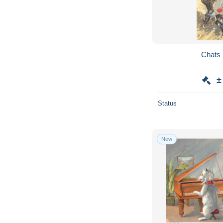
Chats
±
Status
New