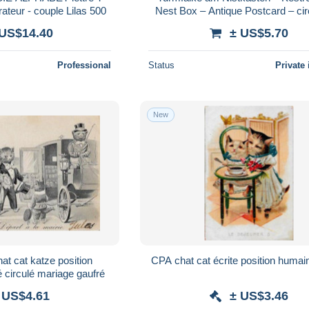
ateur - couple Lilas 500
Nest Box – Antique Postcard – ci
 US$14.40
± US$5.70
Professional
Status
Private 
New
at cat katze position
CPA chat cat écrite position humain
circulé mariage gaufré
 US$4.61
± US$3.46