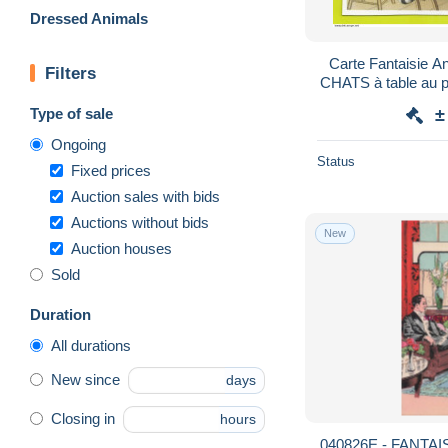
Dressed Animals
Carte Fantaisie A
Filters
CHATS à table au 
Type of sale
±
Ongoing
Status
Fixed prices
Auction sales with bids
Auctions without bids
New
Auction houses
Sold
Duration
All durations
New since
days
Closing in
hours
040826E - FANTAIS