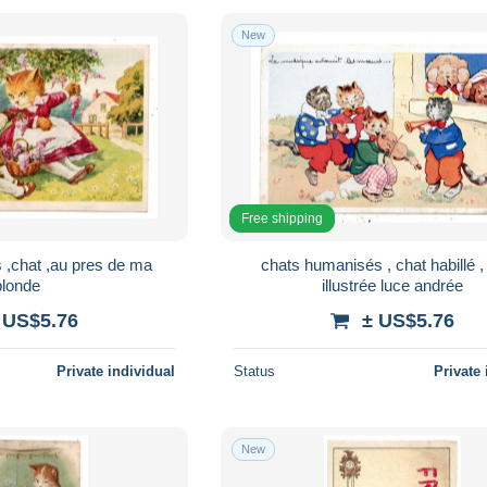
New
Free shipping
 ,chat ,au pres de ma
chats humanisés , chat habillé ,
blonde
illustrée luce andrée
 US$5.76
± US$5.76
Private individual
Status
Private 
New