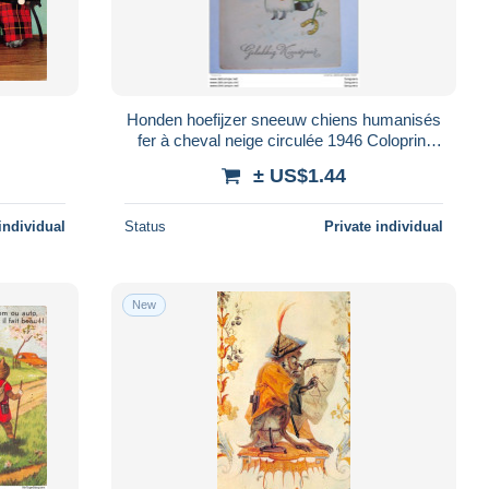
Honden hoefijzer sneeuw chiens humanisés
fer à cheval neige circulée 1946 Coloprint
Elite 4047 Belgique (81)
± US$1.44
individual
Status
Private individual
New