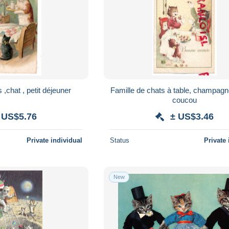
,chat , petit déjeuner
Famille de chats à table, champagne
coucou
 US$5.76
± US$3.46
Private individual
Status
Private 
New