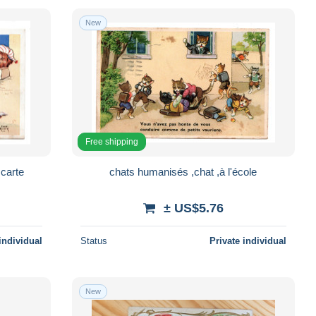
New
Free shipping
 carte
chats humanisés ,chat ,à l'école
± US$5.76
individual
Status
Private individual
New