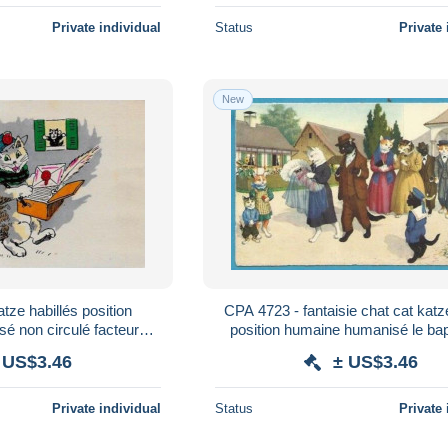
Private individual
Status
Private 
New
tze habillés position
CPA 4723 - fantaisie chat cat katze
é non circulé facteur
position humaine humanisé le ba
postes
édition KUNZLI
 US$3.46
± US$3.46
Private individual
Status
Private 