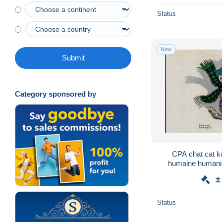
Status
New
Submit
Category sponsored by
CPA chat cat ka
humaine humanis
±
Status