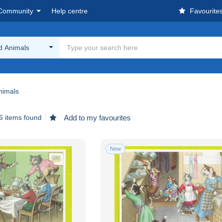
Community
Help centre
Favourite
d Animals
nimals
6 items found
Add to my favourites
New