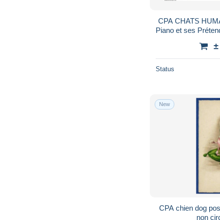
CPA CHATS HUMAN
Piano et ses Prétend
Humour – Famill
±
Status
New
CPA chien dog pos
non cir