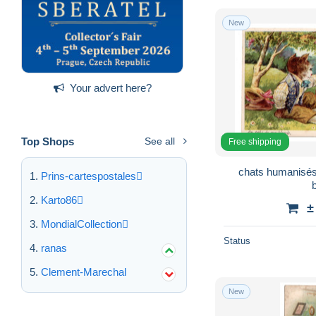
New
Your advert here?
Top Shops
See all
Free shipping
chats humanisés
Prins-cartespostales
Karto86
±
MondialCollection
Status
ranas
Clement-Marechal
New