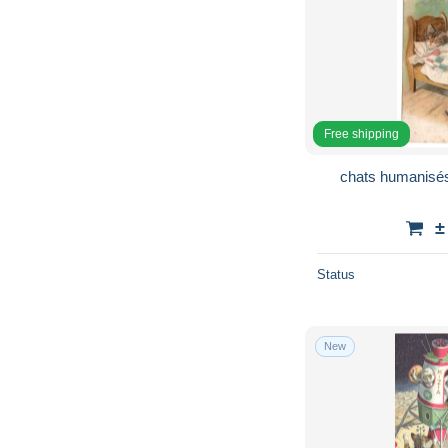
Free shipping
chats humanisés 
±
Status
New