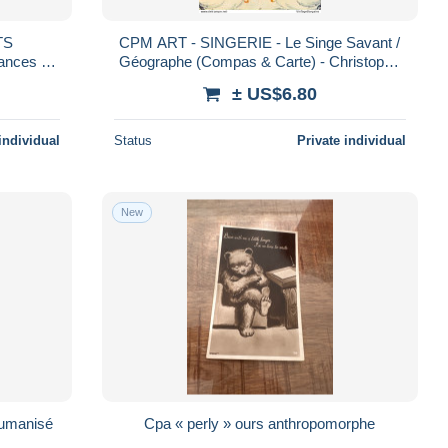
TS
CPM ART - SINGERIE - Le Singe Savant /
ances :
Géographe (Compas & Carte) - Christophe
Costumés
HUET - Musée Condé CHANTILLY - TBE
± US$6.80
individual
Status
Private individual
New
humanisé
Cpa « perly » ours anthropomorphe