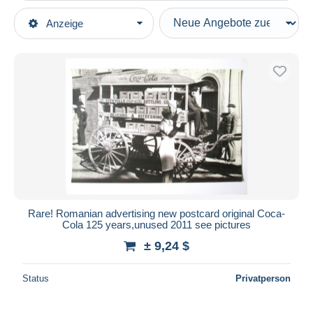
Art der Verkäufe
Anzeige
Hauptkategorien
Laufende Angebote
Andere Themen & Sammelgebiete
Festpreise
Reklame
Auktionen mit Geboten
Coca-Cola
Auktionen ohne Gebote
Auktionshäuser
Postkarten
Verkauft
Dauer
Alle Laufzeiten
Neu seit
Tage(n)
Rare! Romanian advertising new postcard original Coca-
Cola 125 years,unused 2011 see pictures
Endet in
Stunde(n)
± 9,24 $
Preis
Status
Privatperson
Von
bis
$
$
Nur ermäßigt