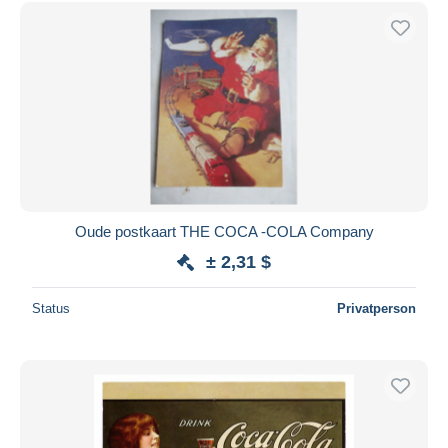
Kostenloser Versand
Zahlungsmethoden
PayPal
Banküberweisung
Visa
Mastercard
Bancontact
iDeal
Oude postkaart THE COCA -COLA Company
Maestro
± 2,31 $
Gesamte Auswahl aufheben
Status
Privatperson
Wohnsitz des Verkäufers
Weltweit