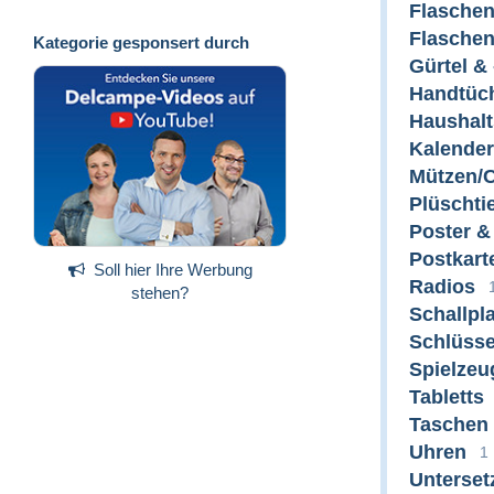
Flasche
Flaschen
Kategorie gesponsert durch
Gürtel &
Handtüc
Haushalt
Kalender
Mützen/
Plüschti
Poster &
Postkart
Soll hier Ihre Werbung
Radios
stehen?
Schallpl
Schlüss
Spielzeu
Tabletts
Taschen
Uhren
1
Unterset