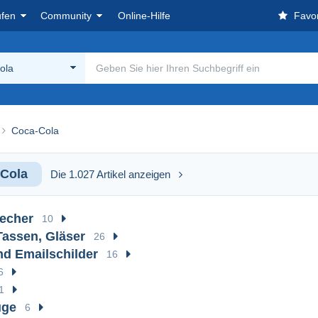
ufen
Community
Online-Hilfe
Favor
ola
Coca-Cola
Cola
Die 1.027 Artikel anzeigen
echer
10
Tassen, Gläser
26
nd Emailschilder
16
6
1
uge
6