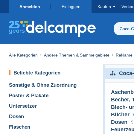
Anmelden
Einloggen
Kaufen
Verka
Coca-C
Alle Kategorien
Andere Themen & Sammelgebiete
Reklame
Beliebte Kategorien
Coca-
Sonstige & Ohne Zuordnung
Aschenb
Poster & Plakate
Becher, 
Untersetzer
Blech- u
Bücher
Dosen
Dosen
9
Flaschen
Feuerze