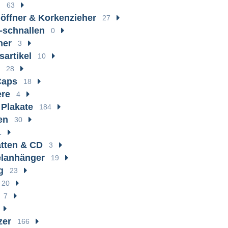
n
63
öffner & Korkenzieher
27
 -schnallen
0
her
3
sartikel
10
28
Caps
18
ere
4
 Plakate
184
en
30
1
atten & CD
3
elanhänger
19
g
23
20
7
zer
166